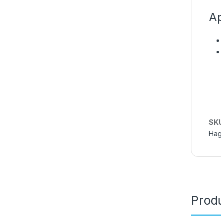
Ap
SK
Hag
Produ