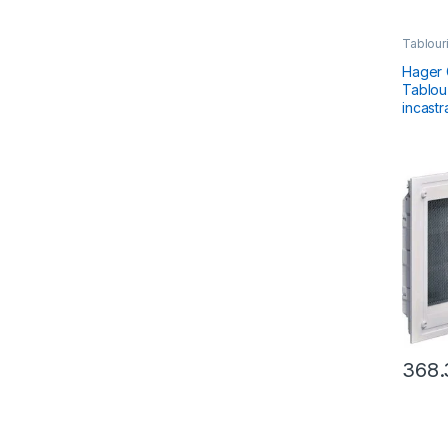
Tablouri
Electric
Hibrid 
Hager 
Tablou
incastr
368