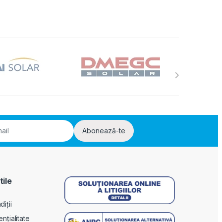
Abonează-te
tile
iții
ențialitate