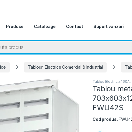
Produse
Cataloage
Contact
Suport vanzari
 search
rice
Tablouri Electrice Comercial & Industrial
Tab
Tablou Electric ≥ 160A
,
Tablou meta
703x603x12
FWU42S
Cod produs:
FWU4