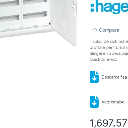
Compara
Tablou de distribuți
profilate pentru inst
atingere cu decupaje
QuickConnect.
Descarca fisa
Vezi catalog
1,697.5