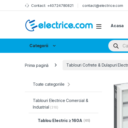
Skip to navigation
Skip to content
Contact: +40724780821
contact@electrice.com
Acasa
Products
Categorii
Prima pagină
Tablouri Cofrete & Dulapuri Elect
Toate categoriile
Tablouri Electrice Comercial &
Industrial
(316)
Tablou Electric ≥ 160A
(65)