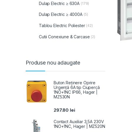
Dulap Electric ≥ 630A
(179)
Dulap Electric ≥ 4000A
(5)
Tablou Electric Poliester
(42)
Cutii Conexiune & Carcase
(2)
Produse nou adaugate
Buton Reținere Oprire
Urgență 6A tip Ciupercă
1NO+1NC IP66, Hager |
MZ530N
297.80
lei
Contact Auxiliar 3,5A 230V
1NO+1NC, Hager | MZ520N