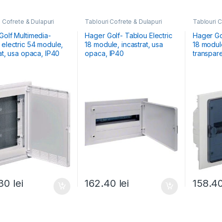
 Cofrete & Dulapuri
Tablouri Cofrete & Dulapuri
Tablouri C
e
,
Tablouri Electrice
Electrice
,
Tablouri Electrice
Electrice
,
& Multimedia
Rezidențiale Încastrate
Rezidenția
Golf Multimedia-
Hager Golf- Tablou Electric
Hager Go
 electric 54 module,
18 module, incastrat, usa
18 module
at, usa opaca, IP40
opaca, IP40
transpar
.30
lei
162.40
lei
158.4