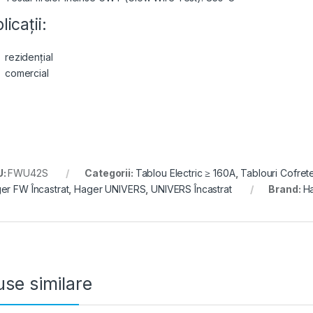
licații:
rezidențial
comercial
U:
FWU42S
Categorii:
Tablou Electric ≥ 160A
,
Tablouri Cofrete
er FW Încastrat
,
Hager UNIVERS
,
UNIVERS Încastrat
Brand:
H
se similare