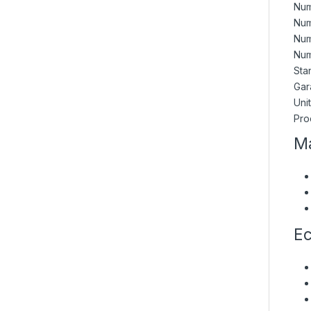
Num
Num
Num
Num
Sta
Gar
Uni
Pro
Ma
Ec