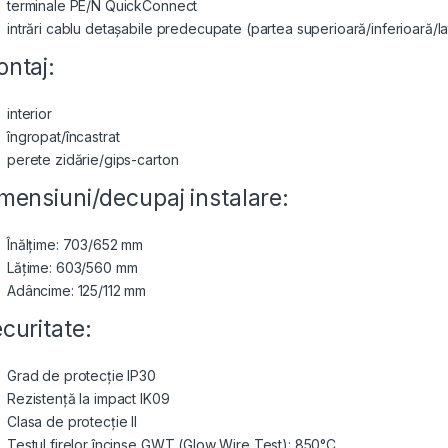
terminale PE/N QuickConnect
intrări cablu detașabile predecupate (partea superioară/inferioară/la
ntaj:
interior
îngropat/încastrat
perete zidărie/gips-carton
mensiuni/decupaj instalare:
Înălțime: 703/652 mm
Lățime: 603/560 mm
Adâncime: 125/112 mm
curitate:
Grad de protecție IP30
Rezistență la impact IK09
Clasa de protecție II
Testul firelor încinse GWT (Glow Wire Test): 850°C