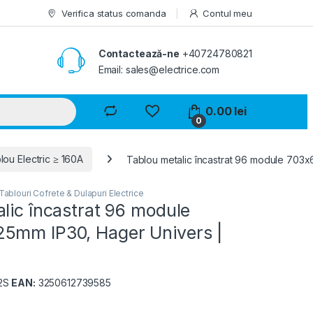
Verifica status comanda
Contul meu
Contactează-ne
+40724780821
Email: sales@electrice.com
0.00
lei
0
lou Electric ≥ 160A
Tablou metalic încastrat 96 module 703
Tablouri Cofrete & Dulapuri Electrice
lic încastrat 96 module
5mm IP30, Hager Univers |
2S
EAN:
3250612739585