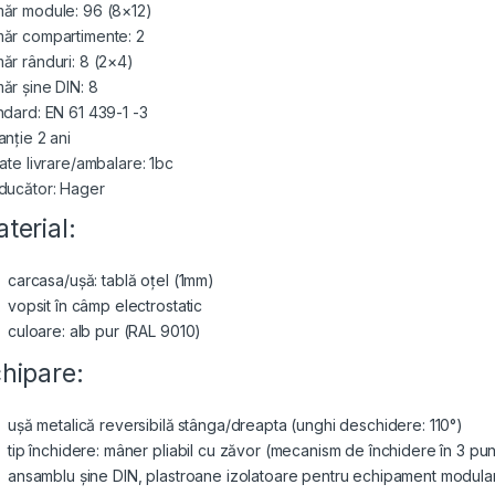
ăr module: 96 (8×12)
ăr compartimente: 2
ăr rânduri: 8 (2×4)
ăr șine DIN: 8
ndard: EN 61 439-1 -3
anție 2 ani
tate livrare/ambalare: 1bc
ducător: Hager
terial:
carcasa/ușă: tablă oțel (1mm)
vopsit în câmp electrostatic
culoare: alb pur (RAL 9010)
hipare:
ușă metalică reversibilă
stânga/dreapta (unghi deschidere: 110°)
tip închidere: mâner pliabil cu zăvor (mecanism de închidere în 3 pu
ansamblu șine DIN, plastroane izolatoare pentru echipament modula