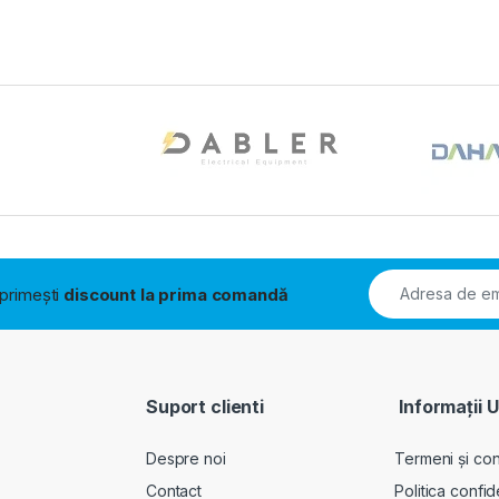
i primești
discount la prima comandă
Suport clienti
Informații U
Despre noi
Termeni și cond
Contact
Politica confid