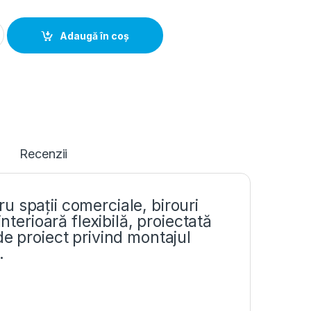
castrat 96 module 703x603x125mm IP30, Hager Univers | FWU42
Adaugă în coș
Recenzii
 spații comerciale, birouri
nterioară flexibilă, proiectată
de proiect privind montajul
.