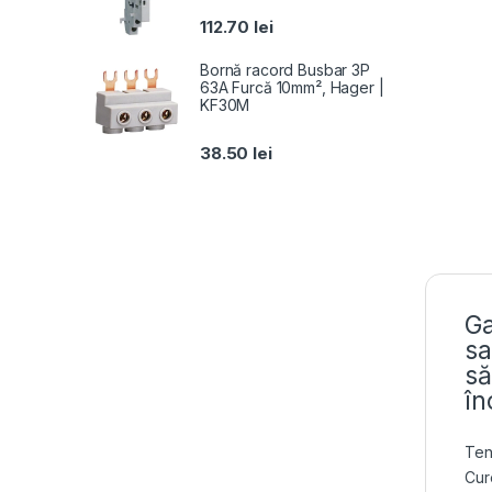
112.70
lei
Bornă racord Busbar 3P
63A Furcă 10mm², Hager |
KF30M
38.50
lei
Ga
sa
să
în
Ten
Cur