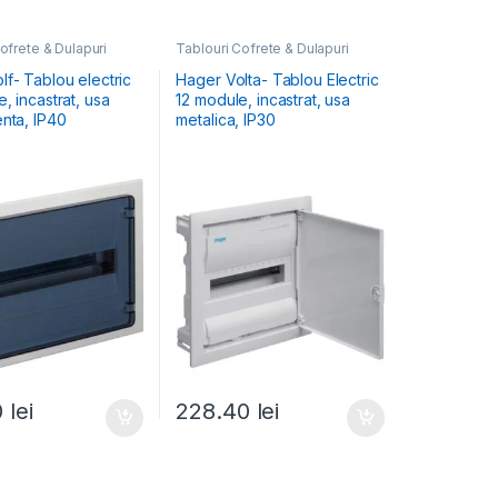
ofrete & Dulapuri
Tablouri Cofrete & Dulapuri
Tablouri Electrice
Electrice
,
Tablouri Electrice
le Încastrate
Rezidențiale Încastrate
lf- Tablou electric
Hager Volta- Tablou Electric
, incastrat, usa
12 module, incastrat, usa
enta, IP40
metalica, IP30
0
lei
228.40
lei