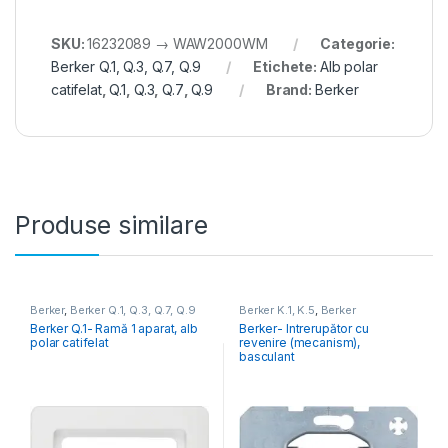
SKU:
16232089 → WAW2000WM
Categorie:
Berker Q.1, Q.3, Q.7, Q.9
Etichete:
Alb polar
catifelat
,
Q.1
,
Q.3
,
Q.7
,
Q.9
Brand:
Berker
Produse similare
Berker
,
Berker Q.1, Q.3, Q.7, Q.9
Berker K.1, K.5
,
Berker
Mecanisme & Accesorii
,
Berker
Berker Q.1- Ramă 1 aparat, alb
Berker- Intrerupător cu
Q.1, Q.3, Q.7, Q.9
,
Berker R.1, R.3,
polar catifelat
revenire (mecanism),
R.8
,
Berker S.1, B.3, B.7
basculant