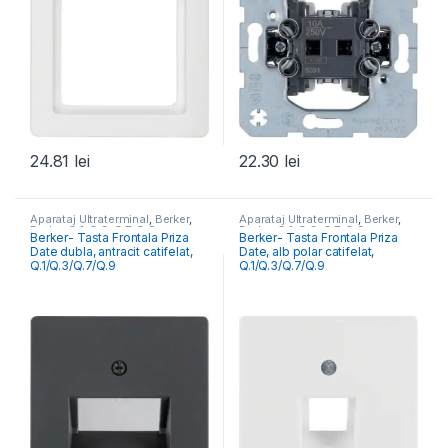
24.81
lei
22.30
lei
Aparataj Ultraterminal
,
Berker
,
Aparataj Ultraterminal
,
Berker
,
Berker Q.1, Q.3, Q.7, Q.9
Berker Q.1, Q.3, Q.7, Q.9
Berker- Tasta Frontala Priza
Berker- Tasta Frontala Priza
Date dubla, antracit catifelat,
Date, alb polar catifelat,
Q.1/Q.3/Q.7/Q.9
Q.1/Q.3/Q.7/Q.9