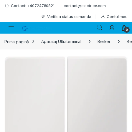
Skip to navigation
Skip to content
Contact: +40724780821
contact@electrice.com
Verifica status comanda
Contul meu
0
Prima pagină
Aparataj Ultraterminal
Berker
Ber