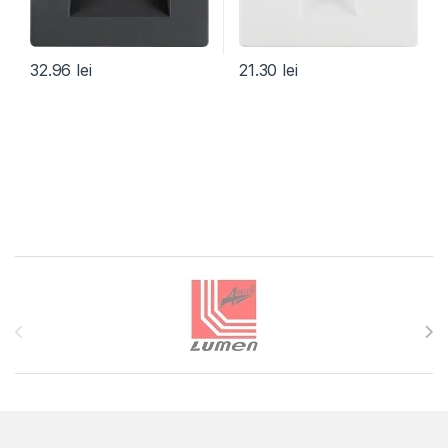
32.96
lei
21.30
lei
Brands Carousel