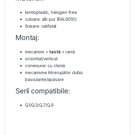
termoplastic, halogen-free
culoare: alb pur (RAL9010)
finisare: catifelat
Montaj:
mecanism +
tastă
+ ramă
orizontal/vertical
conexiune: cu clemă
mecanisme întrerupător dublu
basculante/apăsare
Serii compatibile:
Q.1/Q.3/Q.7/Q.9