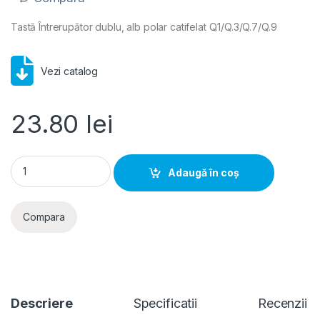
Tastă Întrerupător dublu, alb polar catifelat Q.1/Q.3/Q.7/Q.9
Vezi catalog
23.80
lei
Tastă dublă Întrerupător basculant alb polar catifelat, Berker
Adaugă în coș
Compara
Descriere
Specificatii
Recenzii