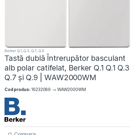
Berker Q.1, Q.3, Q.7, Q.9
Tastă dublă Întrerupător basculant
alb polar catifelat, Berker Q.1 Q.1 Q.3
Q.7 și Q.9 | WAW2000WM
Cod produs:
16232089 → WAW2000WM
Compara