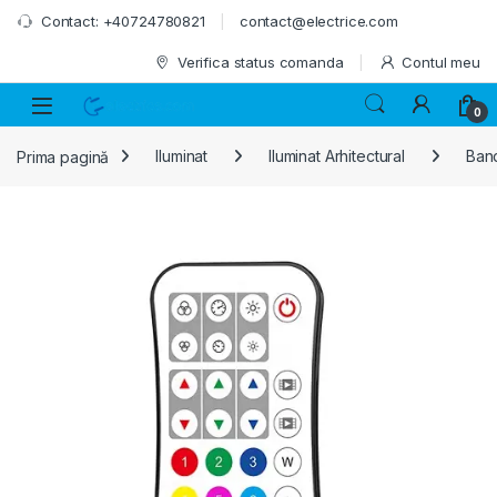
Skip to navigation
Skip to content
Contact: +40724780821
contact@electrice.com
Verifica status comanda
Contul meu
0
Prima pagină
Iluminat
Iluminat Arhitectural
Band