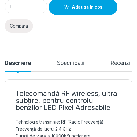
Telecomandă bandă LED Pixel SPI RGB/RGBW RF 1 zonă, Eurol
Adaugă în coș
Compara
Descriere
Specificatii
Recenzii
Telecomandă RF wireless, ultra-
subțire, pentru controlul
benzilor LED Pixel Adresabile
Tehnologie transmisie: RF (Radio Frecvență)
Frecvență de lucru: 2.4 GHz
Durată de viață: ≥ 10000h/funcționare