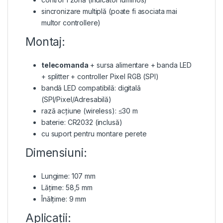
sincronizare multiplă (poate fi asociata mai
multor controllere)
Montaj:
telecomanda
+ sursa alimentare + banda LED
+ splitter + controller Pixel RGB (SPI)
bandă LED compatibilă: digitală
(SPI/Pixel/Adresabilă)
rază acțiune (wireless): ≤30 m
baterie: CR2032 (inclusă)
cu suport pentru montare perete
Dimensiuni:
Lungime: 107 mm
Lățime: 58,5 mm
Înălțime: 9 mm
Aplicații: