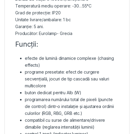
Temperatură mediu operare: -30…55°C
Grad de protecție: IP20
Unitate livrare/ambalare: 1 bc
Garanție: 5 ani.
Producător: Eurolamp- Grecia
Funcții:
efecte de lumină dinamice complexe (chasing
effects)
programe presetate: efect de curgere
secvențială, jocuri de tip cascadă sau valuri
multicolore
buton dedicat pentru Alb (W)
programarea numărului total de pixeli (puncte
de control) dintr-o instalație și ajustarea ordinii
culorilor (RGB, RBG, GRB etc.)
compatibil cu surse de alimentare/drivere
dimabile (reglarea intensității luminii)
control 1 zonă (indicator luminos)