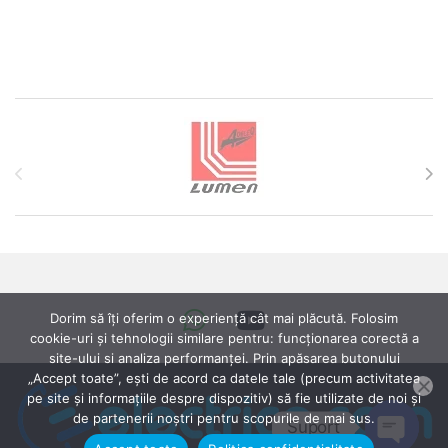
Brands Carousel
Dorim să îți oferim o experiență cât mai plăcută. Folosim
cookie-uri și tehnologii similare pentru: funcționarea corectă a
site-ului si analiza performanței. Prin apăsarea butonului
„Accept toate”, ești de acord ca datele tale (precum activitatea
pe site și informațiile despre dispozitiv) să fie utilizate de noi și
de partenerii noștri pentru scopurile de mai sus.
Suport