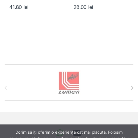
41.80
lei
28.00
lei
Brands Carousel
Dorim să îți oferim o experiență cât mai plăcută. Folosim