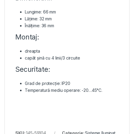
Lungime: 66 mm
Lățime: 32 mm
Înălțime: 36 mm
Montaj:
dreapta
capăt șină cu 4 linii/3 circuite
Securitate:
Grad de protecție: IP20
Temperatură mediu operare: -20…45°C.
SKU:
145-59104
Categorie:
Sisteme Iluminat