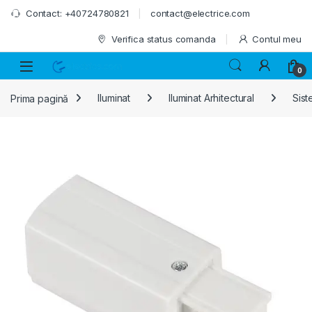
Skip to navigation
Skip to content
Contact: +40724780821
contact@electrice.com
Verifica status comanda
Contul meu
0
Prima pagină
Iluminat
Iluminat Arhitectural
Sist