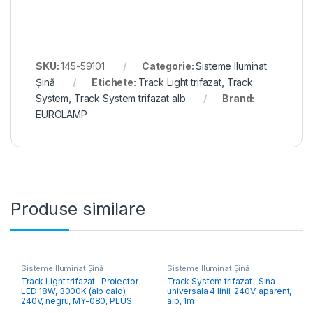
SKU:
145-59101
Categorie:
Sisteme Iluminat
Șină
Etichete:
Track Light trifazat
,
Track
System
,
Track System trifazat alb
Brand:
EUROLAMP
Produse similare
Sisteme Iluminat Șină
Sisteme Iluminat Șină
Track Light trifazat- Proiector
Track System trifazat- Sina
LED 18W, 3000K (alb cald),
universala 4 linii, 240V, aparent,
240V, negru, MY-080, PLUS
alb, 1m