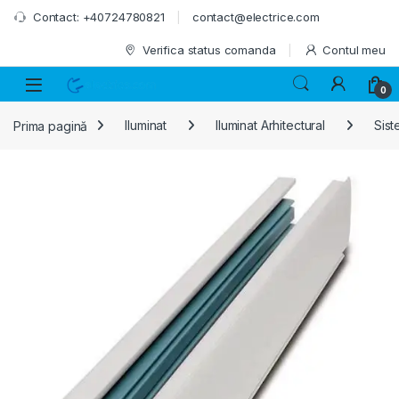
Skip to navigation
Skip to content
Contact: +40724780821
contact@electrice.com
Verifica status comanda
Contul meu
0
Prima pagină
Iluminat
Iluminat Arhitectural
Sist