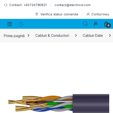
Skip to navigation
Skip to content
Contact: +40724780821
contact@electrice.com
Verifica status comanda
Contul meu
0
Prima pagină
Cabluri & Conductori
Cabluri Date