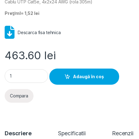
Cablu UTP Cat5e, 4x2x24 AWG (rola 305m)
Preț/ml= 1,52 lei
Descarca fisa tehnica
463.60
lei
Cablu UTP Cat5e, 4x2x24 AWG (rola 305m) quantity
Adaugă în coș
Compara
Descriere
Specificatii
Recenzii