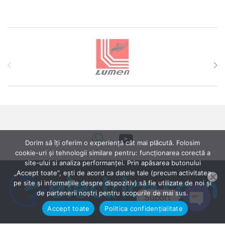
Brands Carousel
Dorim să îți oferim o experiență cât mai plăcută. Folosim
cookie-uri și tehnologii similare pentru: funcționarea corectă a
site-ului si analiza performanței. Prin apăsarea butonului
„Accept toate”, ești de acord ca datele tale (precum activitatea
pe site și informațiile despre dispozitiv) să fie utilizate de noi și
de partenerii noștri pentru scopurile de mai sus.
Suport
Accept toate
Politica confidențialitate
Open ch