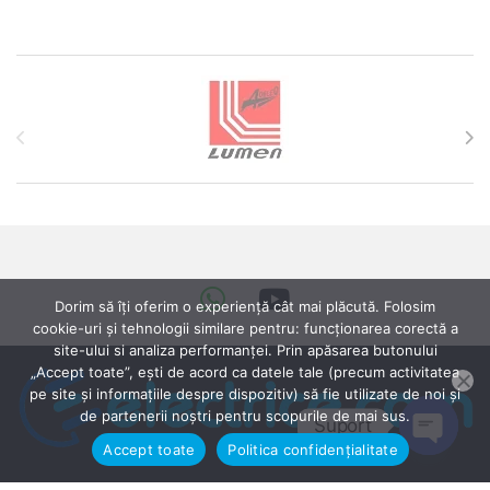
Brands Carousel
Dorim să îți oferim o experiență cât mai plăcută. Folosim
cookie-uri și tehnologii similare pentru: funcționarea corectă a
site-ului si analiza performanței. Prin apăsarea butonului
„Accept toate”, ești de acord ca datele tale (precum activitatea
pe site și informațiile despre dispozitiv) să fie utilizate de noi și
de partenerii noștri pentru scopurile de mai sus.
Suport
Accept toate
Politica confidențialitate
Open ch