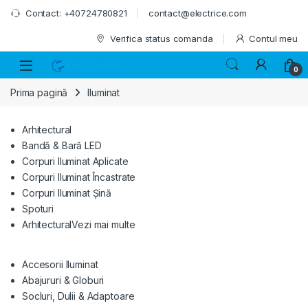
Skip to navigation
Skip to content
Contact: +40724780821
contact@electrice.com
Verifica status comanda
Contul meu
0
Prima pagină
Iluminat
Arhitectural
Bandă & Bară LED
Corpuri Iluminat Aplicate
Corpuri Iluminat Încastrate
Corpuri Iluminat Șină
Spoturi
Arhitectural
Vezi mai multe
Accesorii Iluminat
Abajururi & Globuri
Socluri, Dulii & Adaptoare