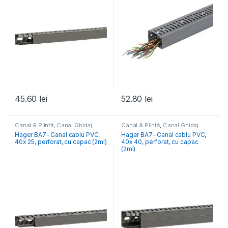
45.60
lei
52.80
lei
Canal & Plintă
,
Canal Ghidaj
Canal & Plintă
,
Canal Ghidaj
Tablou Electric
,
Elemente
Tablou Electric
,
Elemente
Hager BA7- Canal cablu PVC,
Hager BA7- Canal cablu PVC,
Conexiune- Tablou Electric
Conexiune- Tablou Electric
40x 25, perforat, cu capac (2ml)
40x 40, perforat, cu capac
(2ml)