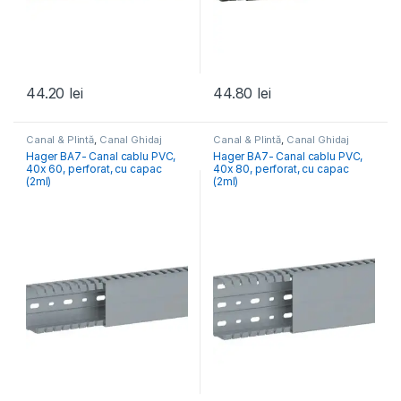
44.20
lei
44.80
lei
Canal & Plintă
,
Canal Ghidaj
Canal & Plintă
,
Canal Ghidaj
Tablou Electric
,
Elemente
Tablou Electric
,
Elemente
Hager BA7- Canal cablu PVC,
Hager BA7- Canal cablu PVC,
Conexiune- Tablou Electric
Conexiune- Tablou Electric
40x 60, perforat, cu capac
40x 80, perforat, cu capac
(2ml)
(2ml)