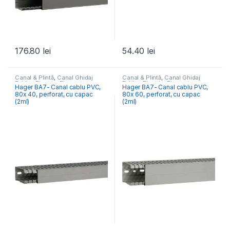
176.80
lei
54.40
lei
Canal & Plintă
,
Canal Ghidaj
Canal & Plintă
,
Canal Ghidaj
Tablou Electric
,
Elemente
Tablou Electric
,
Elemente
Hager BA7- Canal cablu PVC,
Hager BA7- Canal cablu PVC,
Conexiune- Tablou Electric
Conexiune- Tablou Electric
80x 40, perforat, cu capac
80x 60, perforat, cu capac
(2ml)
(2ml)