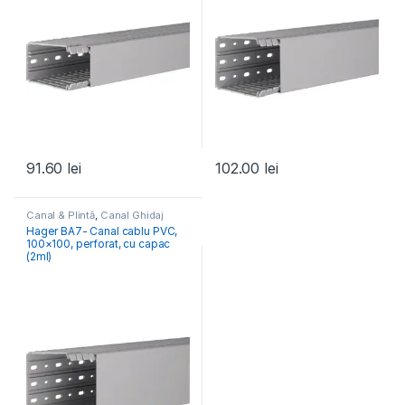
91.60
lei
102.00
lei
Canal & Plintă
,
Canal Ghidaj
Tablou Electric
Hager BA7- Canal cablu PVC,
100×100, perforat, cu capac
(2ml)