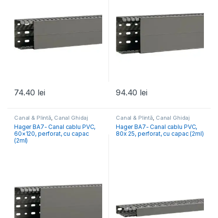
74.40
lei
94.40
lei
Canal & Plintă
,
Canal Ghidaj
Canal & Plintă
,
Canal Ghidaj
Tablou Electric
,
Elemente
Tablou Electric
,
Elemente
Hager BA7- Canal cablu PVC,
Hager BA7- Canal cablu PVC,
Conexiune- Tablou Electric
Conexiune- Tablou Electric
60×120, perforat, cu capac
80x 25, perforat, cu capac (2ml)
(2ml)