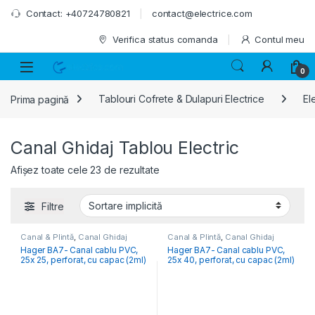
Skip to navigation
Skip to content
Contact: +40724780821
contact@electrice.com
Verifica status comanda
Contul meu
0
Prima pagină
Tablouri Cofrete & Dulapuri Electrice
El
Canal Ghidaj Tablou Electric
Afișez toate cele 23 de rezultate
Filtre
Canal & Plintă
,
Canal Ghidaj
Canal & Plintă
,
Canal Ghidaj
Tablou Electric
,
Elemente
Tablou Electric
,
Elemente
Hager BA7- Canal cablu PVC,
Hager BA7- Canal cablu PVC,
Conexiune- Tablou Electric
Conexiune- Tablou Electric
25x 25, perforat, cu capac (2ml)
25x 40, perforat, cu capac (2ml)