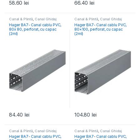
58.60
lei
66.40
lei
Canal & Plintă
,
Canal Ghidaj
Canal & Plintă
,
Canal Ghidaj
Tablou Electric
,
Elemente
Tablou Electric
,
Elemente
Hager BA7- Canal cablu PVC,
Hager BA7- Canal cablu PVC,
Conexiune- Tablou Electric
Conexiune- Tablou Electric
80x 80, perforat, cu capac
80×100, perforat, cu capac
(2ml)
(2ml)
84.40
lei
104.80
lei
Canal & Plintă
,
Canal Ghidaj
Canal & Plintă
,
Canal Ghidaj
Tablou Electric
,
Elemente
Tablou Electric
Hager BA7- Canal cablu PVC,
Hager BA7- Canal cablu PVC,
Conexiune- Tablou Electric