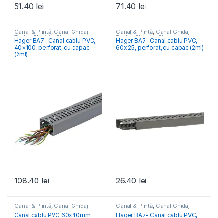
51.40
lei
71.40
lei
Canal & Plintă
,
Canal Ghidaj
Canal & Plintă
,
Canal Ghidaj
Tablou Electric
,
Elemente
Tablou Electric
,
Elemente
Hager BA7- Canal cablu PVC,
Hager BA7- Canal cablu PVC,
Conexiune- Tablou Electric
Conexiune- Tablou Electric
40×100, perforat, cu capac
60x 25, perforat, cu capac (2ml)
(2ml)
108.40
lei
26.40
lei
Canal & Plintă
,
Canal Ghidaj
Canal & Plintă
,
Canal Ghidaj
Tablou Electric
Tablou Electric
,
Elemente
Canal cablu PVC 60x40mm
Hager BA7- Canal cablu PVC,
Conexiune- Tablou Electric