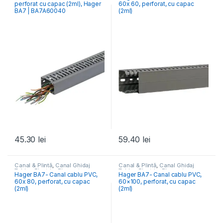
perforat cu capac (2ml), Hager
60x 60, perforat, cu capac
BA7 | BA7A60040
(2ml)
45.30
lei
59.40
lei
Canal & Plintă
,
Canal Ghidaj
Canal & Plintă
,
Canal Ghidaj
Tablou Electric
,
Elemente
Tablou Electric
,
Elemente
Hager BA7- Canal cablu PVC,
Hager BA7- Canal cablu PVC,
Conexiune- Tablou Electric
Conexiune- Tablou Electric
60x 80, perforat, cu capac
60×100, perforat, cu capac
(2ml)
(2ml)