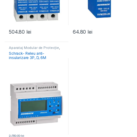
504.80
lei
64.80
lei
Aparataj Modular de Protecție
,
Monitorizare & Control PV
Schrack- Releu anti-
insularizare 3P, D, 6M
2,780.00
lei