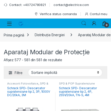
Skip to navigation
Skip to content
Contact: +40724780821
contact@electrice.com
Verifica status comanda
Contul meu
0
Prima pagină
Distribuția Energiei
Aparataj Modular de
Aparataj Modular de Protecție
Afișez 577 - 581 din 581 de rezultate
Filtre
Accesorii Fotovoltaice
,
SPD &
SPD & POP Supratensiune
POP Supratensiune
Schrack SPD- Descarcator
Schrack SPD- Descarcator
supratensiune tip 2, 3P, 1000V
supratensiune tip 2, 4P,
DC/20kA, 3M
255V/20kA, TN-S, 4M