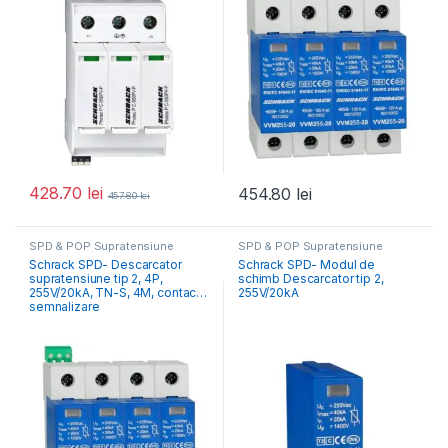
428.70
lei
454.80
lei
457.80
lei
SPD & POP Supratensiune
SPD & POP Supratensiune
Schrack SPD- Descarcator
Schrack SPD- Modul de
supratensiune tip 2, 4P,
schimb Descarcator tip 2,
255V/20kA, TN-S, 4M, contact
255V/20kA
semnalizare