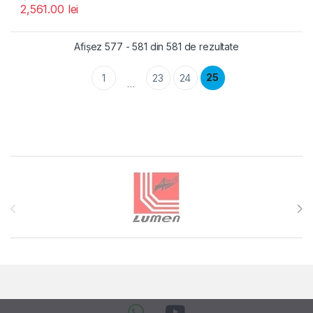
2,561.00
lei
Afișez 577 - 581 din 581 de rezultate
25
1
23
24
…
Brands Carousel