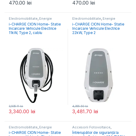
470.00
lei
470.00
lei
Electromobilitate
,
Energie
Electromobilitate
,
Energie
Alternativa
,
Stații Încărcare
Alternativa
,
Stații Încărcare
i-CHARGE CION Home- Statie
i-CHARGE CION Home- Statie
Vehicule Electrice
Vehicule Electrice
Incarcare Vehicule Electrice
Incarcare Vehicule Electrice
11kW, Type 2, cablu
22kW, Type 2
3,505.11
lei
4,355.50
lei
3,340.00
lei
3,481.70
lei
Electromobilitate
,
Energie
Accesorii Fotovoltaice
,
Alternativa
,
Stații Încărcare
Monitorizare & Control PV
i-CHARGE CION Home- Statie
Întrerupător de siguranță la
Vehicule Electrice