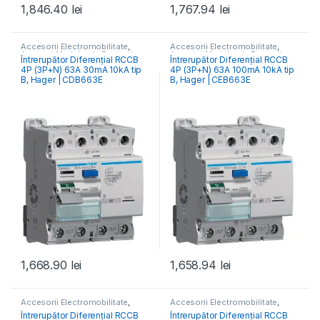
1,846.40
lei
1,767.94
lei
Accesorii Electromobilitate
,
Accesorii Electromobilitate
,
Aparataj Modular de Protecție
,
Aparataj Modular de Protecție
,
Întrerupător Diferențial RCCB
Întrerupător Diferențial RCCB
Monitorizare & Control PV
,
Monitorizare & Control PV
,
4P (3P+N) 63A 30mA 10kA tip
4P (3P+N) 63A 100mA 10kA tip
RCCB Întrerupătoare Diferențiale
RCCB Întrerupătoare Diferențiale
B, Hager | CDB663E
B, Hager | CEB663E
1,668.90
lei
1,658.94
lei
Accesorii Electromobilitate
,
Accesorii Electromobilitate
,
Aparataj Modular de Protecție
,
Aparataj Modular de Protecție
,
Întrerupător Diferențial RCCB
Întrerupător Diferențial RCCB
Monitorizare & Control PV
,
Monitorizare & Control PV
,