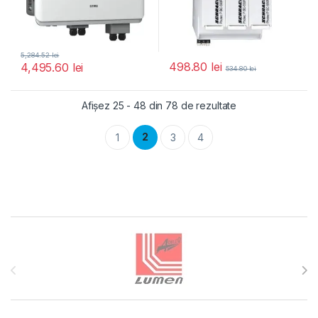
5,284.52
lei
498.80
lei
4,495.60
lei
534.80
lei
Afișez 25 - 48 din 78 de rezultate
2
1
3
4
Brands Carousel