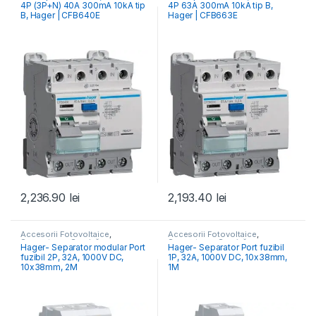
4P (3P+N) 40A 300mA 10kA tip
4P 63A 300mA 10kA tip B,
RCCB Întrerupătoare Diferențiale
RCCB Întrerupătoare Diferențiale
B, Hager | CFB640E
Hager | CFB663E
2,236.90
lei
2,193.40
lei
Accesorii Fotovoltaice
,
Accesorii Fotovoltaice
,
Separatoare Sarcină
Separatoare Sarcină
Hager- Separator modular Port
Hager- Separator Port fuzibil
fuzibil 2P, 32A, 1000V DC,
1P, 32A, 1000V DC, 10x38mm,
10x38mm, 2M
1M