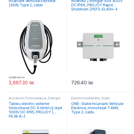
Incarcare Vehicule Electrice
incendiu 2 stringuri 40A 1500V
22kW, Type 2, cablu
DC IP66, PROJOY Rapid
Shutdown | PEFS-EL40H-4
4,589.50
lei
3,887.30
lei
726.40
lei
Accesorii Fotovoltaice
,
Energie
Electromobilitate
,
Stații
Alternativa
Încărcare Vehicule Electrice
Tablou electric sisteme
ONE- Statie Incarcare Vehicule
fotovoltaice DC 6 intrări+2 ieșiri
Electrice, monofazat 7.4kW,
1000V DC IP65, PROJOY |
Type 2, cablu
PEJB-6-2