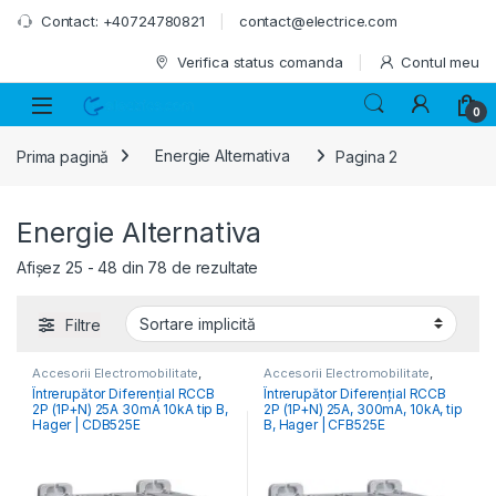
Skip to navigation
Skip to content
Contact: +40724780821
contact@electrice.com
Verifica status comanda
Contul meu
0
Prima pagină
Energie Alternativa
Pagina 2
Energie Alternativa
Afișez 25 - 48 din 78 de rezultate
Filtre
Accesorii Electromobilitate
,
Accesorii Electromobilitate
,
Aparataj Modular de Protecție
,
Aparataj Modular de Protecție
,
Întrerupător Diferențial RCCB
Întrerupător Diferențial RCCB
Monitorizare & Control PV
,
Monitorizare & Control PV
,
2P (1P+N) 25A 30mA 10kA tip B,
2P (1P+N) 25A, 300mA, 10kA, tip
RCCB Întrerupătoare Diferențiale
RCCB Întrerupătoare Diferențiale
Hager | CDB525E
B, Hager | CFB525E