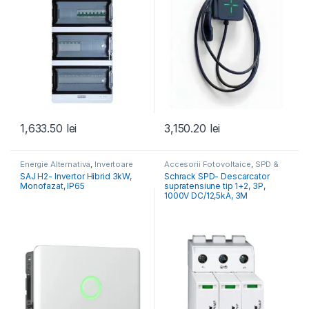
1,633.50
lei
3,150.20
lei
Energie Alternativa
,
Invertoare
Accesorii Fotovoltaice
,
SPD &
Fotovoltaice
POP Supratensiune
SAJ H2- Invertor Hibrid 3kW,
Schrack SPD- Descarcator
Monofazat, IP65
supratensiune tip 1+2, 3P,
1000V DC/12,5kA, 3M