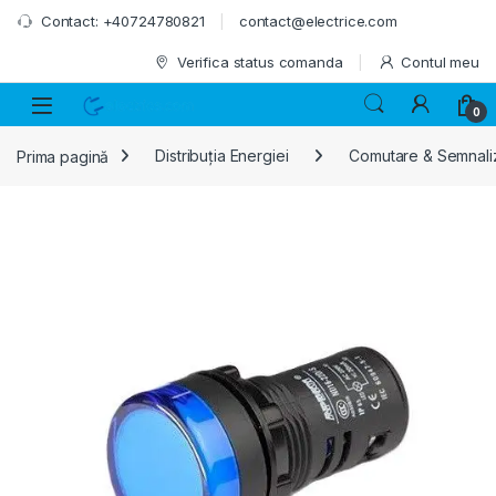
Skip to navigation
Skip to content
Contact: +40724780821
contact@electrice.com
Verifica status comanda
Contul meu
0
Prima pagină
Distribuția Energiei
Comutare & Semnali