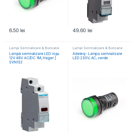
6.50
lei
49.60
lei
Lampi Semnalizare & Butoane
Lampi Semnalizare & Butoane
Lampă semnalizare LED roșu
Adeleq- Lampa semnalizare
12V 48V AC/DC 1M, Hager |
LED 230V, AC, verde
SVN132