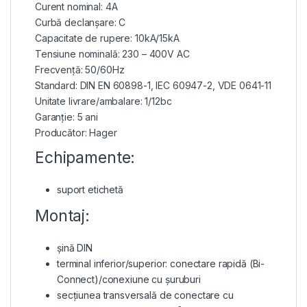
Curent nominal: 4A
Curbă declanșare: C
Capacitate de rupere: 10kA/15kA
Tensiune nominală: 230 – 400V AC
Frecvență: 50/60Hz
Standard: DIN EN 60898-1, IEC 60947-2, VDE 0641-11
Unitate livrare/ambalare: 1/12bc
Garanție: 5 ani
Producător: Hager
Echipamente:
suport etichetă
Montaj:
șină DIN
terminal inferior/superior: conectare rapidă (Bi-
Connect)/conexiune cu șuruburi
secțiunea transversală de conectare cu