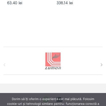
63.40
lei
338.14
lei
Brands Carousel
Dorim să îți oferim o experiență cât mai plăcută. Folosim
cookie-uri și tehnologii similare pentru: funcționarea corectă a