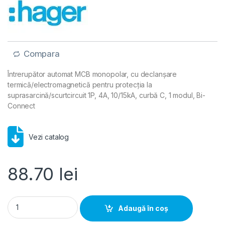
Compara
Întrerupător automat MCB monopolar, cu declanșare
termică/electromagnetică pentru protecția la
suprasarcină/scurtcircuit 1P, 4A, 10/15kA, curbă C, 1 modul, Bi-
Connect
Vezi catalog
88.70
lei
Disjunctor automat MCB 1P 4A 10kA curbă C 1M, Hager | NCN1
Adaugă în coș