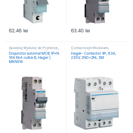
62.46
lei
63.40
lei
Aparataj Modular de Protecție
,
Contactoare Modulare
,
Distribuția Energiei
,
MCB
Distribuția Energiei
Disjunctor automat MCB 1P+N
Hager- Contactor 4P, 63A,
Întrerupătoare Automate
16A 6kA curbă B, Hager |
230V, 2ND+2NI, 3M
MKN516