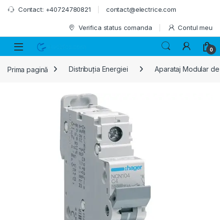
Skip to navigation
Skip to content
Contact: +40724780821
contact@electrice.com
Verifica status comanda
Contul meu
0
Prima pagină
Distribuția Energiei
Aparataj Modular de