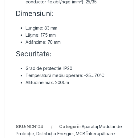
conductor flexibil/rigid (mm²): 25/35
Dimensiuni:
Lungime: 83 mm
Lățime: 17,5 mm
Adâncime: 70 mm
Securitate:
Grad de protecție: IP20
Temperatură mediu operare: -25…70°C
Altitudine max. 2000m
SKU:
NCN104
Categorii:
Aparataj Modular de
Protecție
,
Distribuția Energiei
,
MCB Întrerupătoare