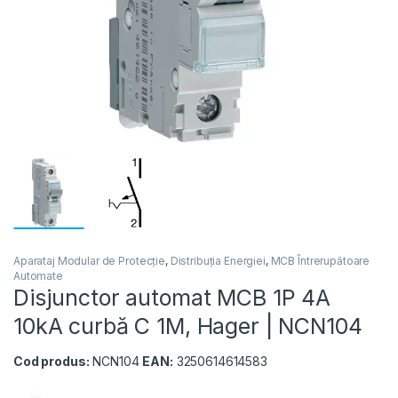
Aparataj Modular de Protecție
,
Distribuția Energiei
,
MCB Întrerupătoare
Automate
Disjunctor automat MCB 1P 4A
10kA curbă C 1M, Hager | NCN104
Cod produs:
NCN104
EAN:
3250614614583