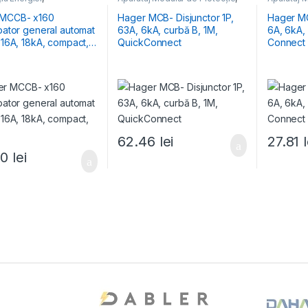
pătoare Generale
Distribuția Energiei
,
MCB
Distribuția
Întrerupătoare Automate
Întrerupă
 MCCB- x160
Hager MCB- Disjunctor 1P,
Hager MC
upator general automat
63A, 6kA, curbă B, 1M,
6A, 6kA, curba B, 1M, Bi-
,
QuickConnect
Connect
62.46
lei
27.81
90
lei