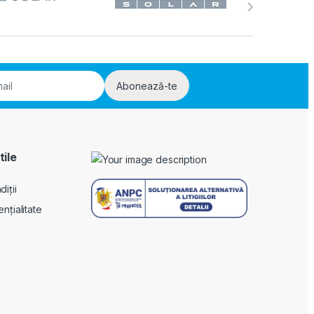
Abonează-te
tile
iții
ențialitate
i