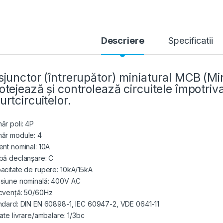
Descriere
Specificatii
sjunctor (întrerupător) miniatural MCB (Min
otejează și controlează circuitele împotriva
urtcircuitelor.
ăr poli: 4P
ăr module: 4
ent nominal: 10A
bă declanșare: C
acitate de rupere: 10kA/15kA
siune nominală: 400V AC
cvență: 50/60Hz
ndard: DIN EN 60898-1, IEC 60947-2, VDE 0641-11
tate livrare/ambalare: 1/3bc