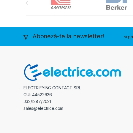
Aboneză-te la newsletter!
...și p
ELECTRIFYING CONTACT SRL
CUI: 44522626
J32/1287/2021
sales@electrice.com