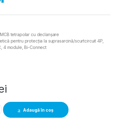
 MCB tetrapolar cu declanșare
tică pentru protecția la suprasarcină/scurtcircuit 4P,
C, 4 module, Bi-Connect
ei
t MCB 4P 10A 10kA curbă C 4M, Hager | NCN410 quantity
Adaugă în coș