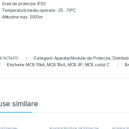
Grad de protecție: IP20
Temperatură mediu operare: -25…70°C
Altitudine max. 2000m
U:
NCN410
Categorii:
Aparataj Modular de Protecție
,
Distribuț
Etichete:
MCB 10kA
,
MCB 15kA
,
MCB 4P
,
MCB curbă C
B
se similare
ția Energiei
,
Aparataj Modular de Protecție
,
Aparataj M