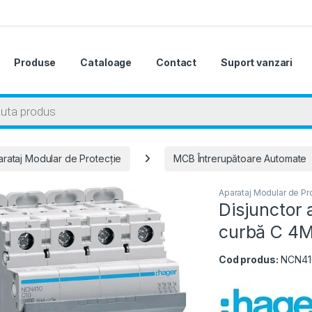
Produse
Cataloage
Contact
Suport vanzari
 search
rataj Modular de Protecție
MCB Întrerupătoare Automate
Aparataj Modular de Pr
Disjunctor
curbă C 4M
Cod produs:
NCN4