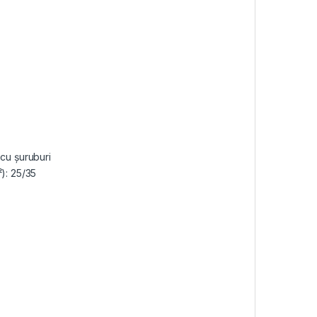
 cu șuruburi
): 25/35