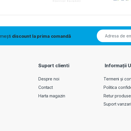
rimești
discount la prima comandă
Suport clienti
Informații U
Despre noi
Termeni și cond
Contact
Politica confid
Harta magazin
Retur produse
Suport vanzar