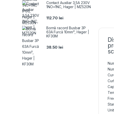
Contact Auxiliar 3,5A 230V
1NO+1NC, Hager | MZ520N
112.70
lei
Bornă racord Busbar 3P
63A Furcă 10mm², Hager |
KF30M
Di
pr
38.50
lei
sc
Num
Num
Cur
Cur
Cap
Ten
Fre
Sta
Uni