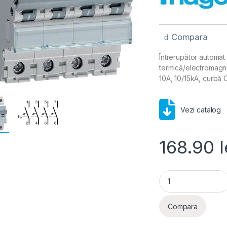
Compara
Întrerupător automat
termică/electromagne
10A, 10/15kA, curbă 
Vezi catalog
168.90
l
Disjunctor automa
Compara