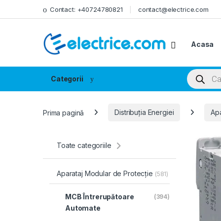
Skip to navigation
Skip to content
Contact: +40724780821
contact@electrice.com
Acasa
Products
Categorii
Prima pagină
Distribuția Energiei
Apa
Toate categoriile
Aparataj Modular de Protecție
(581)
MCB Întrerupătoare
(394)
Automate