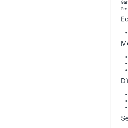
Gara
Pro
Ec
Mo
Di
Se