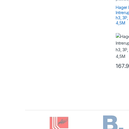
Întreru
Hager
Intrer
h3, 3P, 16A, 18kA, compact
4,5M
167.
Brands Carousel