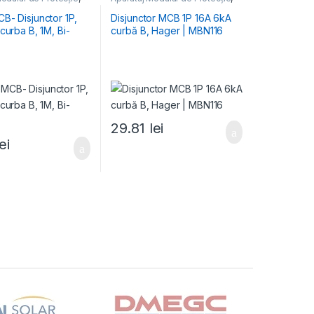
 Energiei
,
MCB
Distribuția Energiei
,
MCB
toare Automate
Întrerupătoare Automate
B- Disjunctor 1P,
Disjunctor MCB 1P 16A 6kA
curbă B, Hager | MBN116
29.81
lei
lei