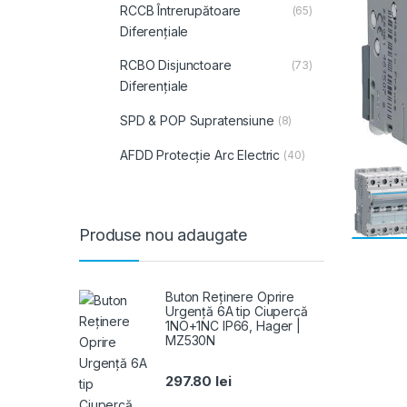
RCCB Întrerupătoare
(65)
Diferențiale
RCBO Disjunctoare
(73)
Diferențiale
SPD & POP Supratensiune
(8)
AFDD Protecție Arc Electric
(40)
Produse nou adaugate
Buton Reținere Oprire
Urgență 6A tip Ciupercă
1NO+1NC IP66, Hager |
MZ530N
297.80
lei