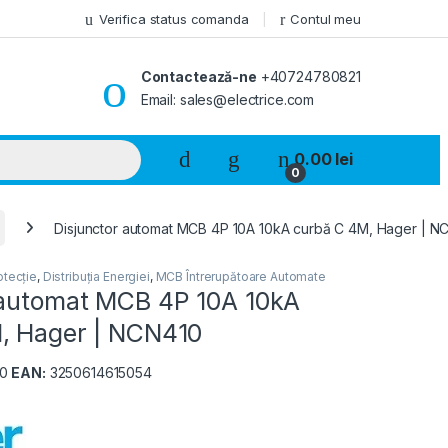
Verifica status comanda
Contul meu
Contactează-ne
+40724780821
Email: sales@electrice.com
0.00
lei
0
Disjunctor automat MCB 4P 10A 10kA curbă C 4M, Hager | N
otecție
,
Distribuția Energiei
,
MCB Întrerupătoare Automate
 automat MCB 4P 10A 10kA
, Hager | NCN410
10
EAN:
3250614615054