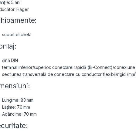
nție: 5 ani
ducător: Hager
hipamente:
suport etichetă
ntaj:
șină DIN
terminal inferior/superior: conectare rapidă (Bi-Connect)/conexiune
secțiunea transversală de conectare cu conductor flexibil/rigid (mm²
mensiuni:
Lungime: 83 mm
Lățime: 70 mm
Adâncime: 70 mm
curitate: