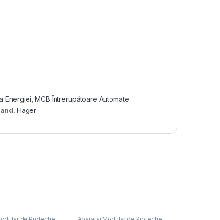
ia Energiei
,
MCB Întrerupătoare Automate
rand:
Hager
odular de Protecție
,
Aparataj Modular de Protecție
,