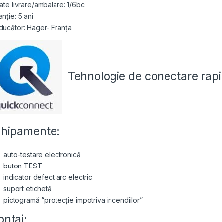
tate livrare/ambalare: 1/6bc
nție: 5 ani
ducător: Hager- Franța
Tehnologie de conectare
rap
hipamente:
auto-testare electronică
buton TEST
indicator defect arc electric
suport etichetă
pictogramă “protecție împotriva incendiilor”
ntaj: