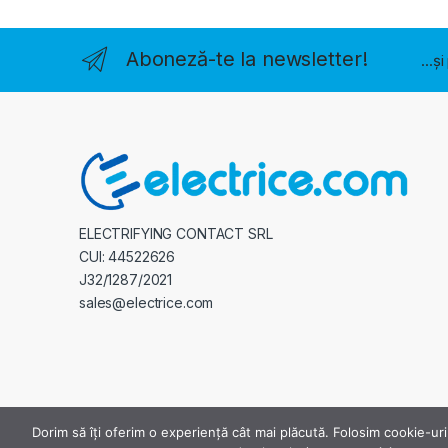
Aboneză-te la newsletter!
...ș
ELECTRIFYING CONTACT SRL
CUI: 44522626
J32/1287/2021
sales@electrice.com
Dorim să îți oferim o experiență cât mai plăcută. Folosim cookie-uri