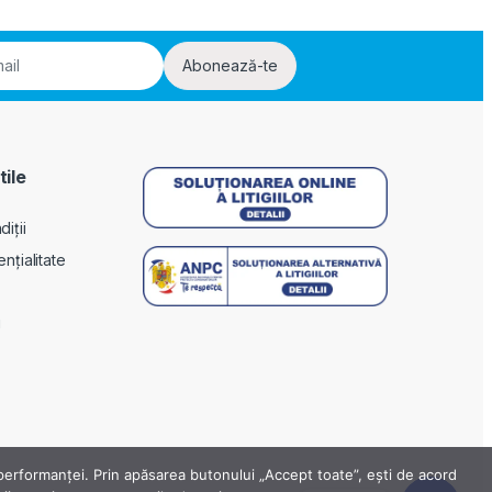
Abonează-te
tile
iții
ențialitate
i
a performanței. Prin apăsarea butonului „Accept toate”, ești de acord