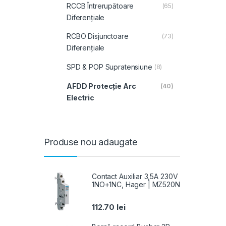
RCCB Întrerupătoare
(65)
Diferențiale
RCBO Disjunctoare
(73)
Diferențiale
SPD & POP Supratensiune
(8)
AFDD Protecție Arc
(40)
Electric
Produse nou adaugate
Contact Auxiliar 3,5A 230V
1NO+1NC, Hager | MZ520N
112.70
lei