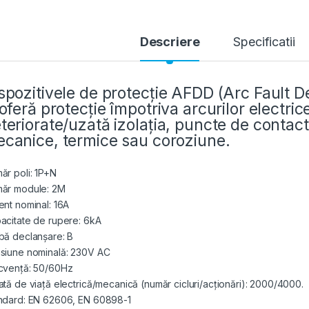
Descriere
Specificatii
spozitivele de protecție AFDD (Arc Fault 
 oferă protecție împotriva arcurilor electri
teriorate/uzată izolația, puncte de contact 
canice, termice sau coroziune.
ăr poli: 1P+N
ăr module: 2M
ent nominal: 16A
acitate de rupere: 6kA
bă declanșare: B
siune nominală: 230V AC
cvență: 50/60Hz
ată de viață electrică/mecanică (număr cicluri/acționări): 2000/4000.
ndard: EN 62606, EN 60898-1