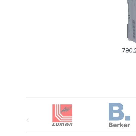
790
Brands Carousel