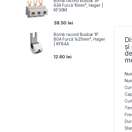
Bornă racord Busbar 3P
63A Furcă 10mm², Hager |
KF30M
38.50
lei
Bornă racord Busbar 1P
Di
80A Furcă 1x25mm², Hager
| KF84A
și
de
12.60
lei
me
Num
Num
Cur
Cap
Cur
Ten
Fre
Dur
Sta