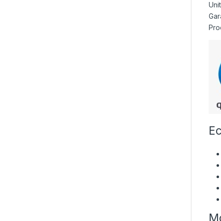
Uni
Gara
Pro
Ec
Mo