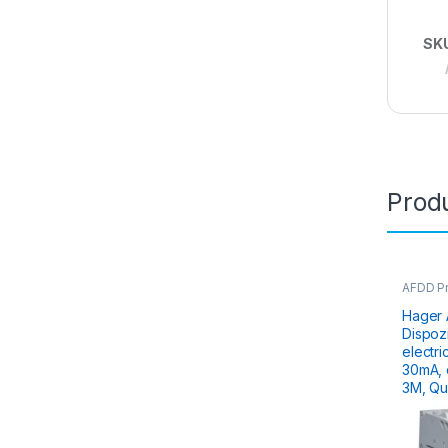
SK
Produ
AFDD Pro
Aparata
Distribu
Hager
Dispozi
electri
30mA, curba
3M, Qu