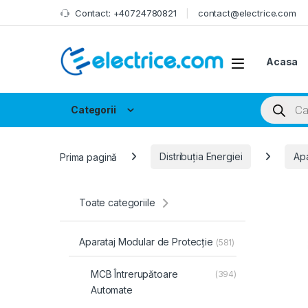
Skip to navigation
Skip to content
Contact: +40724780821
contact@electrice.com
Acasa
Products
Categorii
Prima pagină
Distribuția Energiei
Apa
Toate categoriile
Aparataj Modular de Protecție
(581)
MCB Întrerupătoare
(394)
Automate