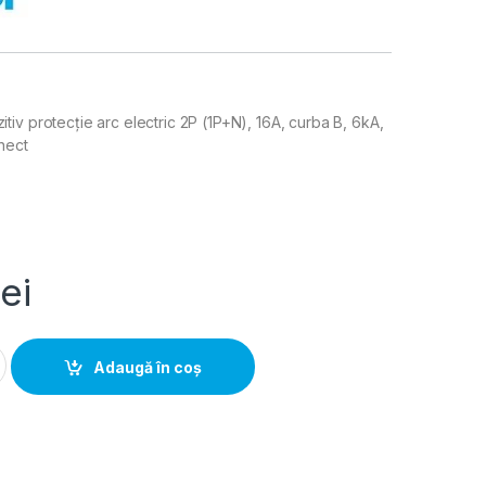
iv protecție arc electric 2P (1P+N), 16A, curba B, 6kA,
nect
lei
ie arc electric AFDD 1P+N 16A curbă B 6kA, Hager | ARC916D qua
Adaugă în coș