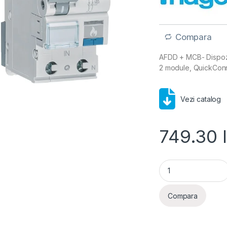
Compara
AFDD + MCB- Dispozit
2 module, QuickCon
Vezi catalog
749.30
Dispozitiv protecț
Compara