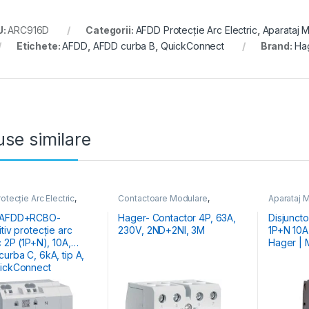
U:
ARC916D
Categorii:
AFDD Protecție Arc Electric
,
Aparataj M
Etichete:
AFDD
,
AFDD curba B
,
QuickConnect
Brand:
Ha
se similare
tecție Arc Electric
,
Contactoare Modulare
,
Aparataj M
j Modular de Protecție
,
Distribuția Energiei
Distribuția
ția Energiei
Întrerupă
 AFDD+RCBO-
Hager- Contactor 4P, 63A,
Disjunct
tiv protecție arc
230V, 2ND+2NI, 3M
1P+N 10A
c 2P (1P+N), 10A,
Hager |
 C, 6kA, tip A,
ickConnect