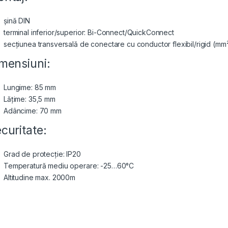
șină DIN
terminal inferior/superior: Bi-Connect/QuickConnect
secțiunea transversală de conectare cu conductor flexibil/rigid (mm²
mensiuni:
Lungime: 85 mm
Lățime: 35,5 mm
Adâncime: 70 mm
curitate:
Grad de protecție: IP20
Temperatură mediu operare: -25…60°C
Altitudine max. 2000m