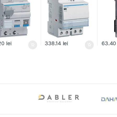
.20
lei
338.14
lei
63.4