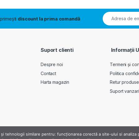
i primești
discount la prima comandă
Suport clienti
Informații U
Despre noi
Termeni și cond
Contact
Politica confid
Harta magazin
Retur produse
Suport vanzar
 și tehnologii similare pentru: funcționarea corectă a site-ului si analiz