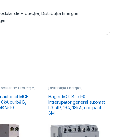
odular de Protecție
,
Distribuția Energiei
ger
odular de Protecție
,
Distribuția Energiei
,
 Energiei
,
MCB
Întrerupătoare Generale
toare Automate
or automat MCB
Hager MCCB- x160
 6kA curbă B,
Intrerupator general automat
 MKN510
h3, 4P, 16A, 18kA, compact,
6M