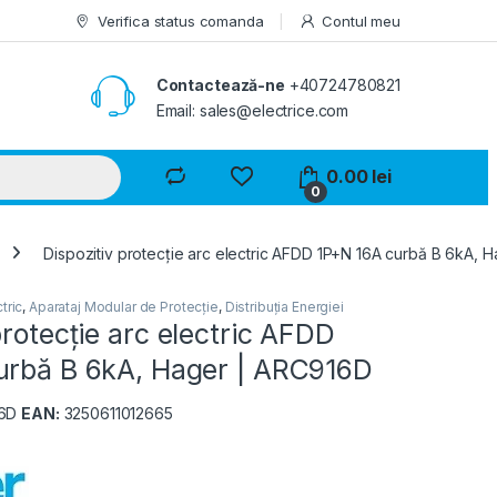
Verifica status comanda
Contul meu
Contactează-ne
+40724780821
Email: sales@electrice.com
0.00
lei
0
Dispozitiv protecție arc electric AFDD 1P+N 16A curbă B 6kA, 
tric
,
Aparataj Modular de Protecție
,
Distribuția Energiei
protecție arc electric AFDD
urbă B 6kA, Hager | ARC916D
6D
EAN:
3250611012665