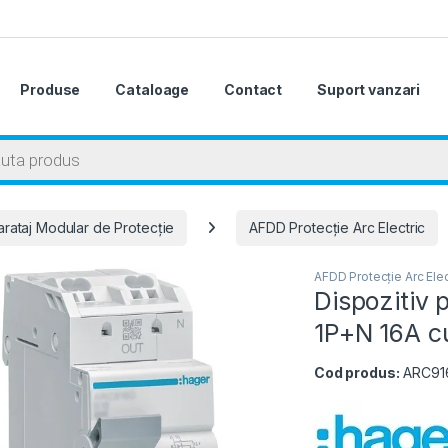
Produse
Cataloage
Contact
Suport vanzari
 search
rataj Modular de Protecție
AFDD Protecție Arc Electric
AFDD Protecție Arc Elec
Dispozitiv 
1P+N 16A c
Cod produs:
ARC91