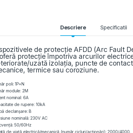
Descriere
Specificatii
spozitivele de protecție AFDD (Arc Fault 
 oferă protecție împotriva arcurilor electri
teriorate/uzată izolația, puncte de contact 
canice, termice sau coroziune.
ăr poli: 1P+N
ăr module: 2M
ent nominal: 6A
acitate de rupere: 10kA
bă declanșare: B
siune nominală: 230V AC
cvență: 50/60Hz
ată de viață electrică/mecanică (număr cicluri/acționări): 2000/4000.