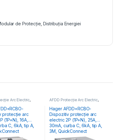
Modular de Protecție
,
Distribuția Energiei
cție Arc Electric
,
AFDD Protecție Arc Electric
,
odular de Protecție
,
Aparataj Modular de Protecție
,
 Energiei
Distribuția Energiei
FDD+RCBO-
Hager AFDD+RCBO-
v protecție arc
Dispozitiv protecție arc
2P (1P+N), 16A,
electric 2P (1P+N), 25A,
 6kA, tip A,
30mA, curba C, 6kA, tip A,
ckConnect
3M, QuickConnect