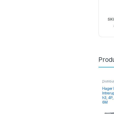
SK
Produ
Distribu
Întreru
Hager
Intrer
h3, 4P, 16A, 18kA, compac
6M