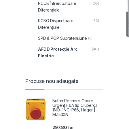
RCCB Întrerupătoare
(65)
Diferențiale
RCBO Disjunctoare
(73)
Diferențiale
SPD & POP Supratensiune
(8)
AFDD Protecție Arc
(40)
Electric
Produse nou adaugate
Buton Reținere Oprire
Urgență 6A tip Ciupercă
1NO+1NC IP66, Hager |
MZ530N
297.80
lei