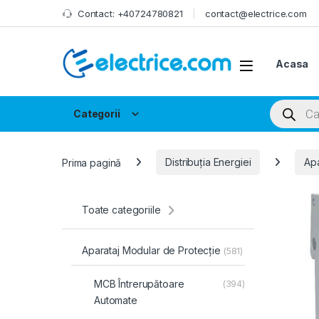
Skip to navigation
Skip to content
Contact: +40724780821
contact@electrice.com
Acasa
Products
Categorii
Prima pagină
Distribuția Energiei
Apa
Toate categoriile
Aparataj Modular de Protecție
(581)
MCB Întrerupătoare
(394)
Automate