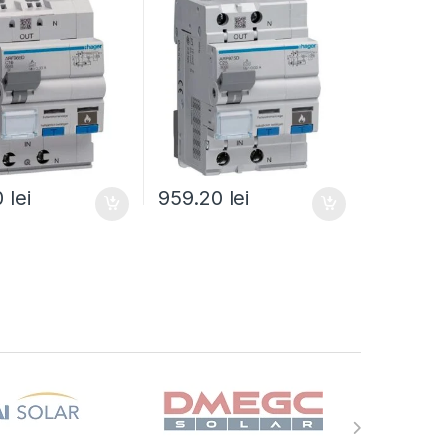
0
lei
959.20
lei