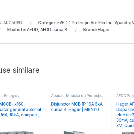
U:
ARC506D
Categorii:
AFDD Protecție Arc Electric
,
Aparataj 
Etichete:
AFDD
,
AFDD curba B
Brand:
Hager
se similare
ția Energiei
,
Aparataj Modular de Protecție
,
AFDD Prote
pătoare Generale
Distribuția Energiei
,
MCB
Aparataj M
Întrerupătoare Automate
Distribuția
 MCCB- x160
Disjunctor MCB 1P 16A 6kA
Hager A
upator general automat
curbă B, Hager | MBN116
Dispoziti
t,
electric 
30mA, curba C,
3M, Qui