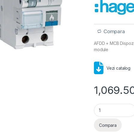
Compara
AFDD + MCB Dispoziti
module
Vezi catalog
1,069.5
Dispozitiv protecț
Compara