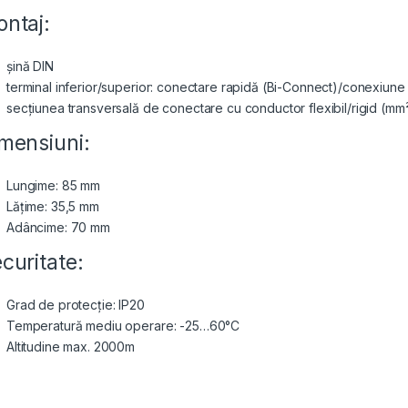
ntaj:
șină DIN
terminal inferior/superior: conectare rapidă (Bi-Connect)/conexiune
secțiunea transversală de conectare cu conductor flexibil/rigid (mm²
mensiuni:
Lungime: 85 mm
Lățime: 35,5 mm
Adâncime: 70 mm
curitate:
Grad de protecție: IP20
Temperatură mediu operare: -25…60°C
Altitudine max. 2000m