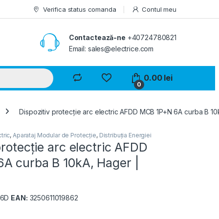
Verifica status comanda
Contul meu
Contactează-ne
+40724780821
Email: sales@electrice.com
0.00
lei
0
Dispozitiv protecție arc electric AFDD MCB 1P+N 6A curba B 
tric
,
Aparataj Modular de Protecție
,
Distribuția Energiei
protecție arc electric AFDD
A curba B 10kA, Hager |
06D
EAN:
3250611019862