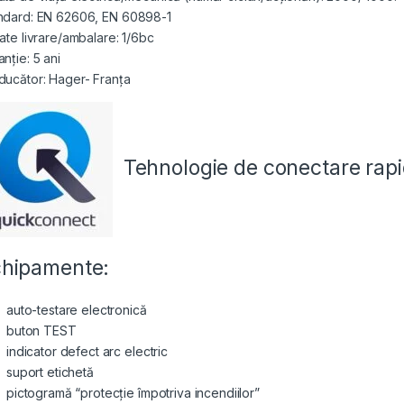
ndard: EN 62606, EN 60898-1
tate livrare/ambalare: 1/6bc
nție: 5 ani
ducător: Hager- Franța
Tehnologie de conectare
rap
hipamente:
auto-testare electronică
buton TEST
indicator defect arc electric
suport etichetă
pictogramă “protecție împotriva incendiilor”