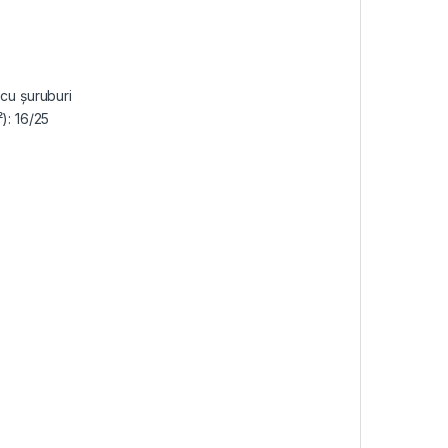
 cu șuruburi
): 16/25