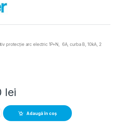
v protecție arc electric 1P+N, 6A, curba B, 10kA, 2
0
lei
ie arc electric AFDD MCB 1P+N 6A curba B 10kA, Hager | ARC506
Adaugă în coș