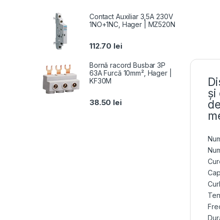
Contact Auxiliar 3,5A 230V
1NO+1NC, Hager | MZ520N
112.70
lei
Bornă racord Busbar 3P
63A Furcă 10mm², Hager |
Di
KF30M
și
38.50
lei
de
me
Num
Num
Cur
Cap
Cur
Ten
Fre
Dur