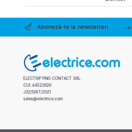
Aboneză-te la newsletter!
...ș
ELECTRIFYING CONTACT SRL
CUI: 44522626
J32/1287/2021
sales@electrice.com