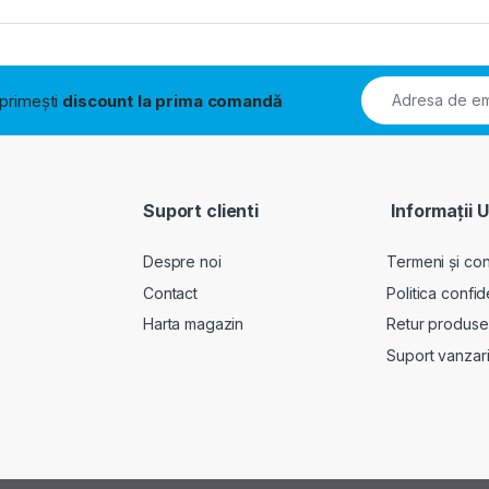
i primești
discount la prima comandă
Suport clienti
Informații U
Despre noi
Termeni și cond
Contact
Politica confid
Harta magazin
Retur produse
Suport vanzar