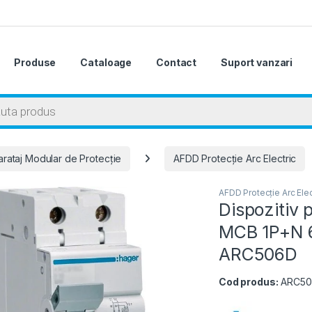
Produse
Cataloage
Contact
Suport vanzari
 search
rataj Modular de Protecție
AFDD Protecție Arc Electric
AFDD Protecție Arc Elec
Dispozitiv 
MCB 1P+N 6
ARC506D
Cod produs:
ARC5