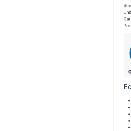
Sta
Uni
Gara
Pro
Ec