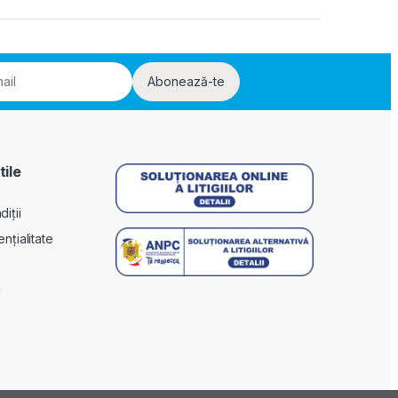
Abonează-te
tile
iții
ențialitate
i