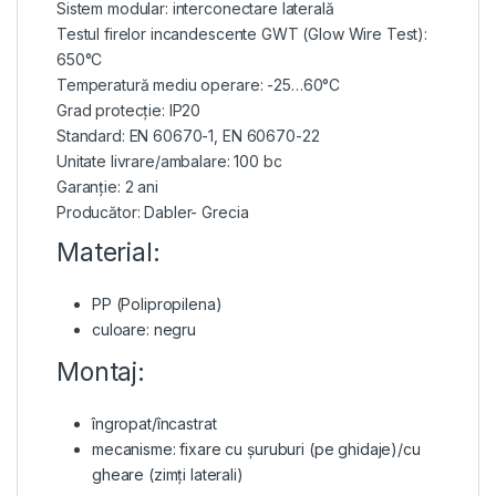
Sistem modular: interconectare laterală
Testul firelor incandescente GWT (Glow Wire Test):
650°C
Temperatură mediu operare: -25…60°C
Grad protecție: IP20
Standard: EN 60670-1, EN 60670-22
Unitate livrare/ambalare: 100 bc
Garanție: 2 ani
Producător: Dabler- Grecia
Material:
PP (Polipropilena)
culoare: negru
Montaj:
îngropat/încastrat
mecanisme: fixare cu șuruburi (pe ghidaje)/cu
gheare (zimți laterali)