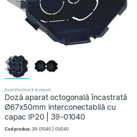
Doze Electrice & Accesorii
Doză aparat octogonală încastrată
Ø67x50mm interconectabilă cu
capac IP20 | 39-01040
Cod produs:
39-01040 | 01/040