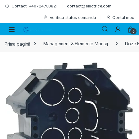
Skip to navigation
Skip to content
Contact: +40724780821
contact@electrice.com
Verifica status comanda
Contul meu
0
Prima pagină
Management & Elemente Montaj
Doze E