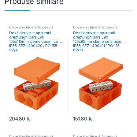
Produse similare
Doze Electrice & Accesorii
Doze Electrice & Accesorii
Doză derivație aparentă
Doză derivație aparentă
dreptunghiulară E90
dreptunghiulară E90
155x115mm cleme ceramice 9P
125x85mm cleme ceramice 6P
IP55, SEZ | 400420 / PO 155
IP55, SEZ | 400411 / PO 125
9P/4
6P/10
204.80
lei
151.80
lei
Doze Electrice & Accesorii
Doze Electrice & Accesorii