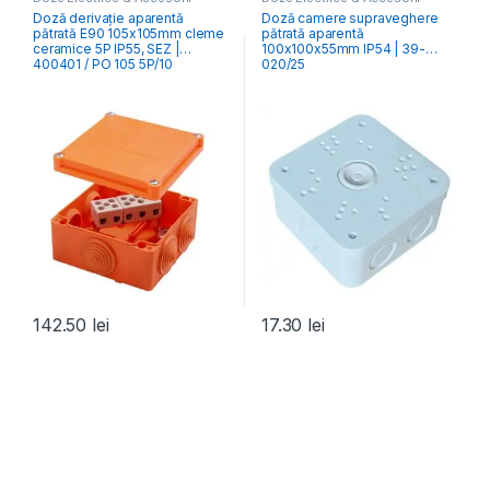
Doză derivație aparentă
Doză camere supraveghere
pătrată E90 105x105mm cleme
pătrată aparentă
ceramice 5P IP55, SEZ |
100x100x55mm IP54 | 39-
400401 / PO 105 5P/10
020/25
142.50
lei
17.30
lei