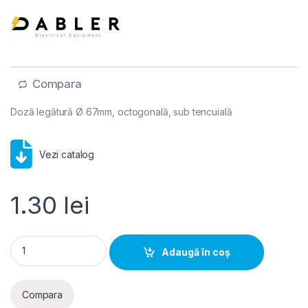
Compara
Doză legătură Ø 67mm, octogonală, sub tencuială
Vezi catalog
1.30
lei
Doză aparat octogonală încastrată Ø67x50mm interconectabi
Adaugă în coș
Compara