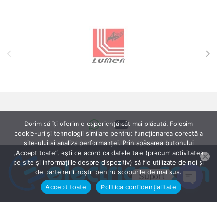
Brands Carousel
Dorim să îți oferim o experiență cât mai plăcută. Folosim
cookie-uri și tehnologii similare pentru: funcționarea corectă a
site-ului si analiza performanței. Prin apăsarea butonului
„Accept toate”, ești de acord ca datele tale (precum activitatea
pe site și informațiile despre dispozitiv) să fie utilizate de noi și
de partenerii noștri pentru scopurile de mai sus.
Suport
Accept toate
Politica confidențialitate
Open ch