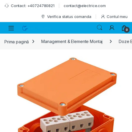
Skip to navigation
Skip to content
Contact: +40724780821
contact@electrice.com
Verifica status comanda
Contul meu
0
Prima pagină
Management & Elemente Montaj
Doze E