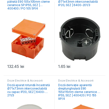
pătrată E90 105x105mm cleme
Ø71x43mm interconectabilă
ceramice 5P IP55, SEZ |
IP20, SEZ | 6400-201/3
400400 / PO 105 5P/4
132.45
lei
1.65
lei
Doze Electrice & Accesorii
Doze Electrice & Accesorii
Doză aparat rotundă încastrată
Doză derivație aparentă
Ø71x73mm interconectabilă
dreptunghiulară E90
cu capac IP20, SEZ | 6400-
155x115mm cleme ceramice 9P
211/3
IP55, SEZ | 400420 / PO 155
9P/4