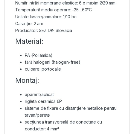
Număr intrări membrane elastice: 6 x maxim Ø29 mm
Temperatură mediu operare: -25…60°C
Unitate livrare/ambalare: 1/10 bc
Garanție: 2 ani
Producător: SEZ DK- Slovacia
Material:
PA (Poliamidă)
fără halogeni (halogen-free)
culoare: portocalie
Montaj:
aparent/aplicat
rigletă ceramică 6P
sisteme de fixare cu distanțiere metalice pentru
tavan/perete
secțiunea transversală de conectare cu
conductor: 4 mm²