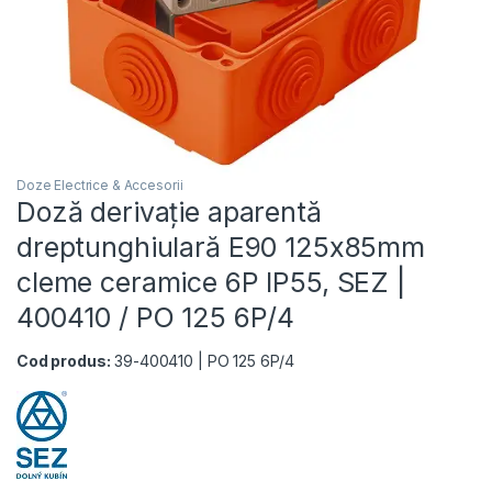
Doze Electrice & Accesorii
Doză derivație aparentă
dreptunghiulară E90 125x85mm
cleme ceramice 6P IP55, SEZ |
400410 / PO 125 6P/4
Cod produs:
39-400410 | PO 125 6P/4