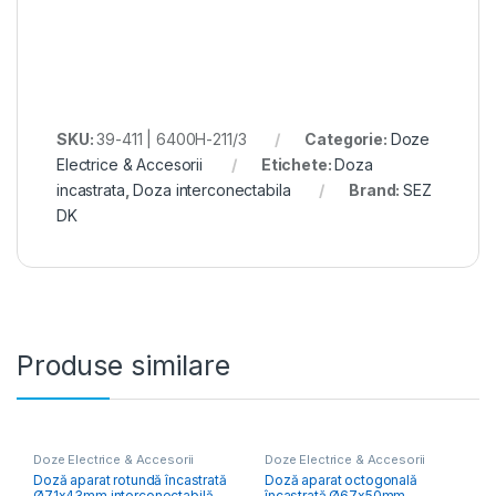
SKU:
39-411 | 6400H-211/3
Categorie:
Doze
Electrice & Accesorii
Etichete:
Doza
incastrata
,
Doza interconectabila
Brand:
SEZ
DK
Produse similare
Doze Electrice & Accesorii
Doze Electrice & Accesorii
Doză aparat rotundă încastrată
Doză aparat octogonală
Ø71x43mm interconectabilă
încastrată Ø67x50mm