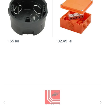
1.65
lei
132.45
lei
Brands Carousel