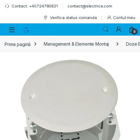
Skip to navigation
Skip to content
Contact: +40724780821
contact@electrice.com
Verifica status comanda
Contul meu
0
Prima pagină
Management & Elemente Montaj
Doze E