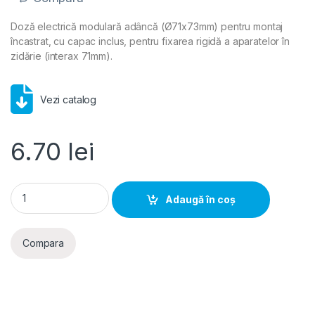
Doză electrică modulară adâncă (Ø71x73mm) pentru montaj
încastrat, cu capac inclus, pentru fixarea rigidă a aparatelor în
zidărie (interax 71mm).
Vezi catalog
6.70
lei
Doză aparat rotundă încastrată Ø71x73mm interconectabilă c
Adaugă în coș
Compara