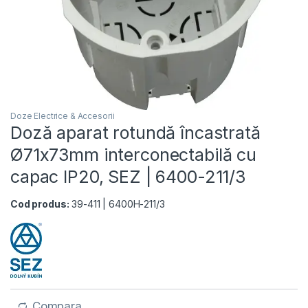
Doze Electrice & Accesorii
Doză aparat rotundă încastrată
Ø71x73mm interconectabilă cu
capac IP20, SEZ | 6400-211/3
Cod produs:
39-411 | 6400H-211/3
Compara