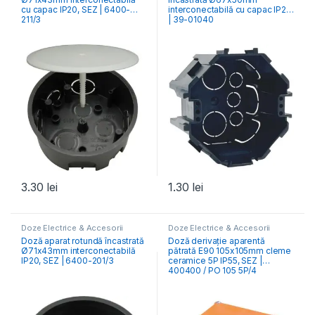
cu capac IP20, SEZ | 6400-
interconectabilă cu capac IP20
211/3
| 39-01040
3.30
lei
1.30
lei
Doze Electrice & Accesorii
Doze Electrice & Accesorii
Doză aparat rotundă încastrată
Doză derivație aparentă
Ø71x43mm interconectabilă
pătrată E90 105x105mm cleme
IP20, SEZ | 6400-201/3
ceramice 5P IP55, SEZ |
400400 / PO 105 5P/4