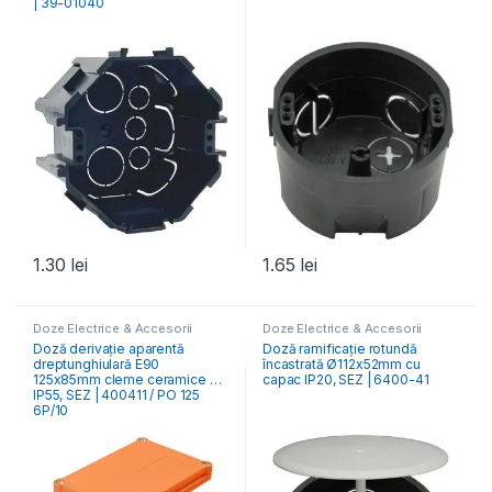
| 39-01040
1.30
lei
1.65
lei
Doze Electrice & Accesorii
Doze Electrice & Accesorii
Doză derivație aparentă
Doză ramificație rotundă
dreptunghiulară E90
încastrată Ø112x52mm cu
125x85mm cleme ceramice 6P
capac IP20, SEZ | 6400-41
IP55, SEZ | 400411 / PO 125
6P/10