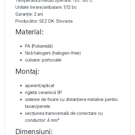
Temperatură mediu operare: -25…60°C
Unitate livrare/ambalare: 1/12 bc
Garanție: 2 ani
Producător: SEZ DK- Slovacia
Material:
PA (Poliamidă)
fără halogeni (halogen-free)
culoare: portocalie
Montaj:
aparent/aplicat
rigletă ceramică 5P
sisteme de fixare cu distanțiere metalice pentru
tavan/perete
secțiunea transversală de conectare cu
conductor: 4 mm²
Dimensiuni: