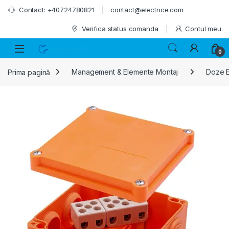
Skip to navigation
Skip to content
Contact: +40724780821
contact@electrice.com
Verifica status comanda
Contul meu
0
Prima pagină
Management & Elemente Montaj
Doze E