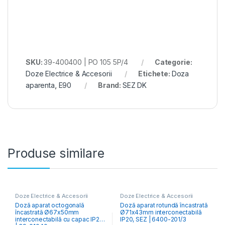
SKU:
39-400400 | PO 105 5P/4
Categorie:
Doze Electrice & Accesorii
Etichete:
Doza
aparenta
,
E90
Brand:
SEZ DK
Produse similare
Doze Electrice & Accesorii
Doze Electrice & Accesorii
Doză aparat octogonală
Doză aparat rotundă încastrată
încastrată Ø67x50mm
Ø71x43mm interconectabilă
interconectabilă cu capac IP20
IP20, SEZ | 6400-201/3