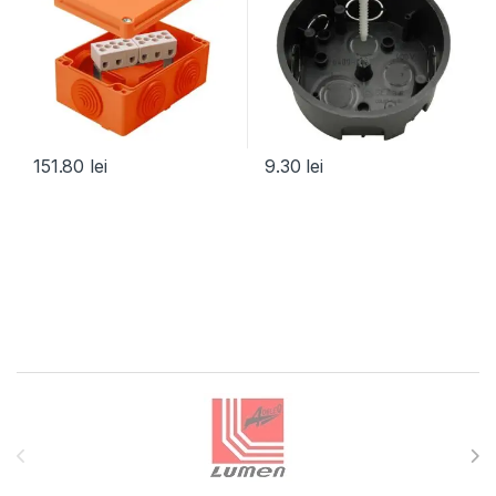
151.80
lei
9.30
lei
Brands Carousel