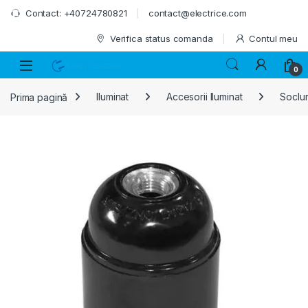
Skip to navigation
Skip to content
Contact: +40724780821
contact@electrice.com
Verifica status comanda
Contul meu
0
Prima pagină
Iluminat
Accesorii Iluminat
Soclur