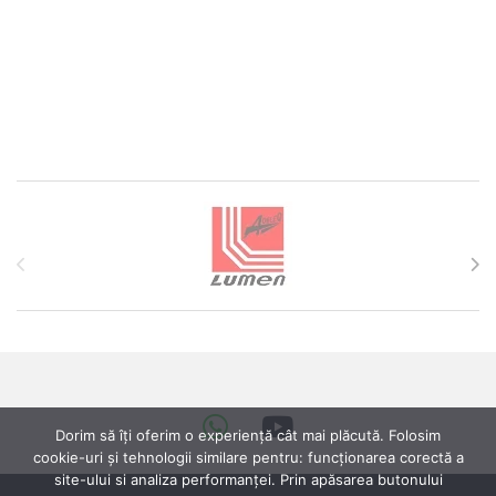
Brands Carousel
Dorim să îți oferim o experiență cât mai plăcută. Folosim
cookie-uri și tehnologii similare pentru: funcționarea corectă a
site-ului si analiza performanței. Prin apăsarea butonului