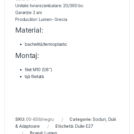
Unitate livrare/ambalare: 20/360 bc
Garanție 2 ani
Producător: Lumen- Grecia
Material:
bachelită/termoplastic
Montaj:
filet M10 (1/8″)
tijă filetată
SKU:
00-856/negru
Categorie:
Socluri, Dulii
& Adaptoare
Etichetă:
Dulie E27
Brand:
Lumen