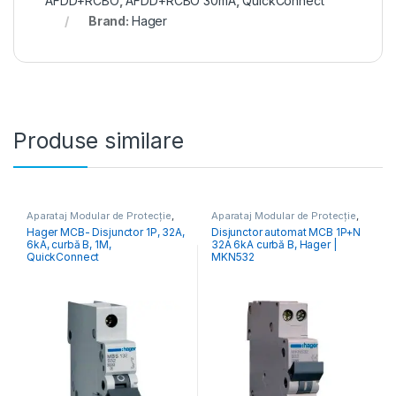
AFDD+RCBO
,
AFDD+RCBO 30mA
,
QuickConnect
Brand:
Hager
Produse similare
Aparataj Modular de Protecție
,
Aparataj Modular de Protecție
,
Distribuția Energiei
,
MCB
Distribuția Energiei
,
MCB
Hager MCB- Disjunctor 1P, 32A,
Disjunctor automat MCB 1P+N
Întrerupătoare Automate
Întrerupătoare Automate
6kA, curbă B, 1M,
32A 6kA curbă B, Hager |
QuickConnect
MKN532