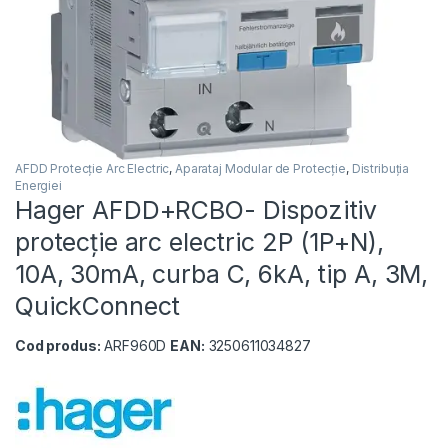
AFDD Protecție Arc Electric
,
Aparataj Modular de Protecție
,
Distribuția
Energiei
Hager AFDD+RCBO- Dispozitiv
protecție arc electric 2P (1P+N),
10A, 30mA, curba C, 6kA, tip A, 3M,
QuickConnect
Cod produs:
ARF960D
EAN:
3250611034827