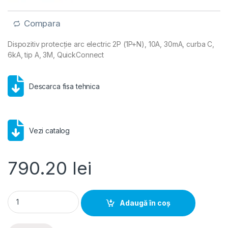
Compara
Dispozitiv protecție arc electric 2P (1P+N), 10A, 30mA, curba C,
6kA, tip A, 3M, QuickConnect
Descarca fisa tehnica
Vezi catalog
790.20
lei
Hager AFDD+RCBO- Dispozitiv protecție arc electric 2P (1P+N
Adaugă în coș