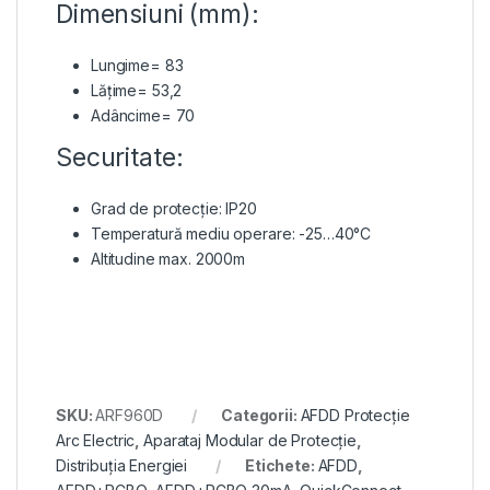
Dimensiuni (mm):
Lungime= 83
Lățime= 53,2
Adâncime= 70
Securitate:
Grad de protecție: IP20
Temperatură mediu operare: -25…40°C
Altitudine max. 2000m
SKU:
ARF960D
Categorii:
AFDD Protecție
Arc Electric
,
Aparataj Modular de Protecție
,
Distribuția Energiei
Etichete:
AFDD
,