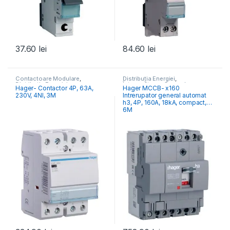
37.60
lei
84.60
lei
Contactoare Modulare
,
Distribuția Energiei
,
Distribuția Energiei
Întrerupătoare Generale
Hager- Contactor 4P, 63A,
Hager MCCB- x160
230V, 4NI, 3M
Intrerupator general automat
h3, 4P, 160A, 18kA, compact,
6M