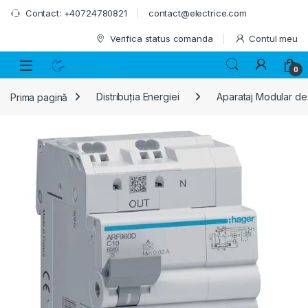
Skip to navigation
Skip to content
Contact: +40724780821
contact@electrice.com
Verifica status comanda
Contul meu
0
Prima pagină
Distribuția Energiei
Aparataj Modular de