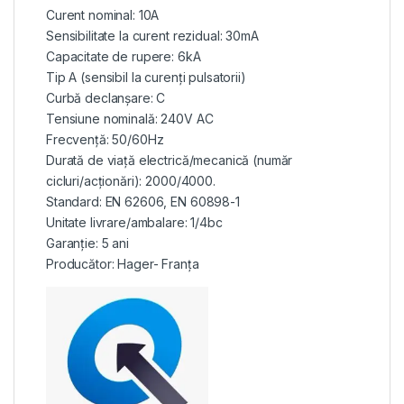
Curent nominal: 10A
Sensibilitate la curent rezidual: 30mA
Capacitate de rupere: 6kA
Tip A (sensibil la curenți pulsatorii)
Curbă declanșare: C
Tensiune nominală: 240V AC
Frecvență: 50/60Hz
Durată de viață electrică/mecanică (număr
cicluri/acționări): 2000/4000.
Standard: EN 62606, EN 60898-1
Unitate livrare/ambalare: 1/4bc
Garanție: 5 ani
Producător: Hager- Franța