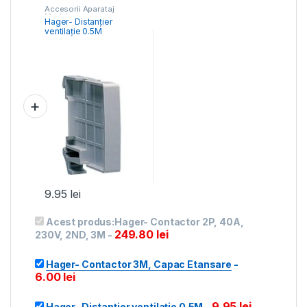
Accesorii Aparataj
Modular
Hager- Distanțier
ventilație 0.5M
9.95
lei
Acest produs:
Hager- Contactor 2P, 40A,
249.80
lei
230V, 2ND, 3M
-
Hager- Contactor 3M, Capac Etansare
-
6.00
lei
9.95
lei
Hager- Distanțier ventilație 0.5M
-