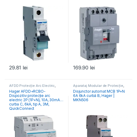
29.81
lei
169.90
lei
AFDD Protecție Arc Electric
,
Aparataj Modular de Protecție
,
Aparataj Modular de Protecție
,
Distribuția Energiei
,
MCB
Hager AFDD+RCBO-
Disjunctor automat MCB 1P+N
Distribuția Energiei
Întrerupătoare Automate
Dispozitiv protecție arc
6A 6kA curbă B, Hager |
electric 2P (1P+N), 10A, 30mA,
MKN506
curba C, 6kA, tip A, 3M,
QuickConnect