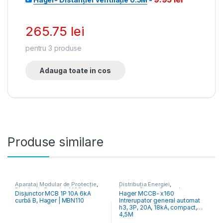
265.75
lei
pentru
3
produse
Adauga toate in cos
Produse similare
Aparataj Modular de Protecție
,
Distribuția Energiei
,
Distribuția Energiei
,
MCB
Întrerupătoare Generale
Disjunctor MCB 1P 10A 6kA
Hager MCCB- x160
Întrerupătoare Automate
curbă B, Hager | MBN110
Intrerupator general automat
h3, 3P, 20A, 18kA, compact,
4,5M