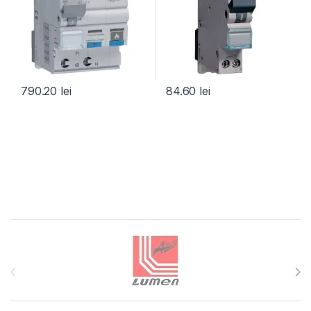
790.20
lei
84.60
lei
Brands Carousel