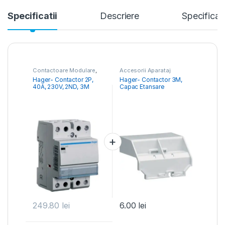
Specificatii
Descriere
Specificati
Contactoare Modulare
,
Accesorii Aparataj
Distribuția Energiei
Modular
,
Contactoare
Hager- Contactor 2P,
Hager- Contactor 3M,
Modulare
40A, 230V, 2ND, 3M
Capac Etansare
249.80
lei
6.00
lei