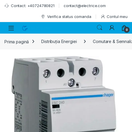
Skip to navigation
Skip to content
Contact: +40724780821
contact@electrice.com
Verifica status comanda
Contul meu
0
Prima pagină
Distribuția Energiei
Comutare & Semnali