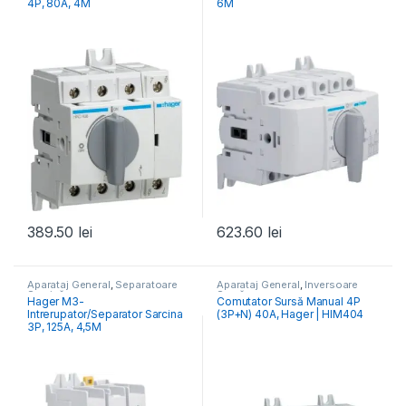
4P, 80A, 4M
6M
389.50
lei
623.60
lei
Aparataj General
,
Separatoare
Aparataj General
,
Inversoare
Sarcină
Sursă
Hager M3-
Comutator Sursă Manual 4P
Intrerupator/Separator Sarcina
(3P+N) 40A, Hager | HIM404
3P, 125A, 4,5M