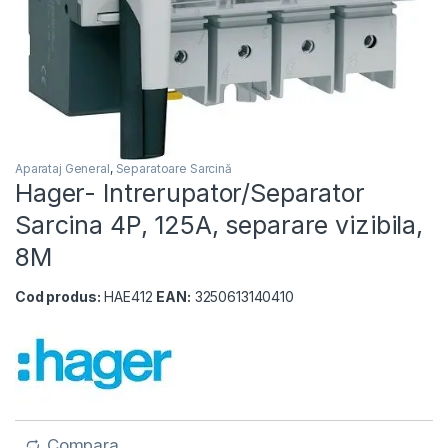
Aparataj General
,
Separatoare Sarcină
Hager- Intrerupator/Separator
Sarcina 4P, 125A, separare vizibila,
8M
Cod produs:
HAE412
EAN:
3250613140410
Compara