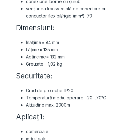
conexiune: borne cu șurub
secțiunea transversală de conectare cu
conductor flexibil/rigid (mm²): 70
Dimensiuni:
Înălțime= 84 mm
Lățime= 135 mm
Adâncime= 132 mm
Greutate= 1,02 kg
Securitate:
Grad de protecție: IP20
Temperatură mediu operare: -20…70°C
Altitudine max. 2000m
Aplicații:
comerciale
industriale