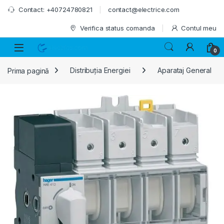
Skip to navigation
Skip to content
Contact: +40724780821
contact@electrice.com
Verifica status comanda
Contul meu
0
Prima pagină
Distribuția Energiei
Aparataj General