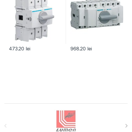
473.20
lei
968.20
lei
Brands Carousel