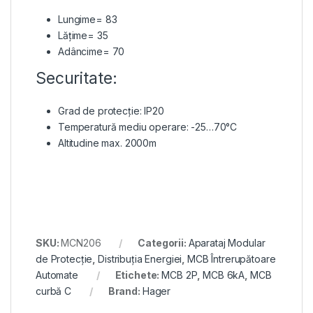
Lungime= 83
Lățime= 35
Adâncime= 70
Securitate:
Grad de protecție: IP20
Temperatură mediu operare: -25…70°C
Altitudine max. 2000m
SKU:
MCN206
Categorii:
Aparataj Modular
de Protecție
,
Distribuția Energiei
,
MCB Întrerupătoare
Automate
Etichete:
MCB 2P
,
MCB 6kA
,
MCB
curbă C
Brand:
Hager