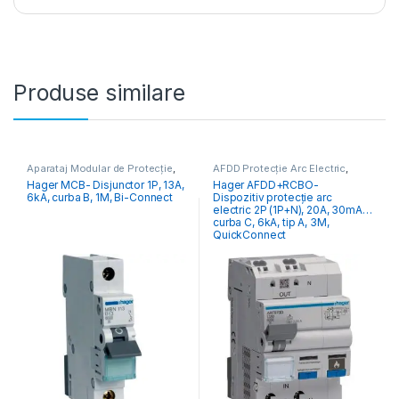
Produse similare
Aparataj Modular de Protecție
,
AFDD Protecție Arc Electric
,
Distribuția Energiei
,
MCB
Aparataj Modular de Protecție
,
Hager MCB- Disjunctor 1P, 13A,
Hager AFDD+RCBO-
Întrerupătoare Automate
Distribuția Energiei
6kA, curba B, 1M, Bi-Connect
Dispozitiv protecție arc
electric 2P (1P+N), 20A, 30mA,
curba C, 6kA, tip A, 3M,
QuickConnect