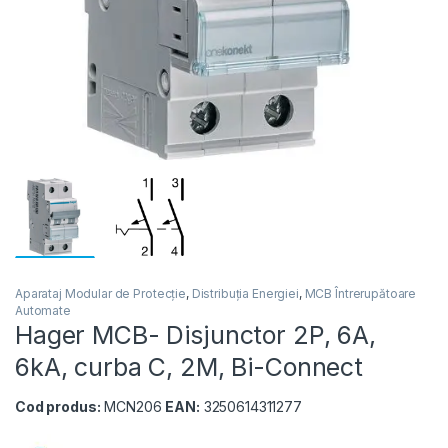
Aparataj Modular de Protecție
,
Distribuția Energiei
,
MCB Întrerupătoare
Automate
Hager MCB- Disjunctor 2P, 6A,
6kA, curba C, 2M, Bi-Connect
Cod produs:
MCN206
EAN:
3250614311277