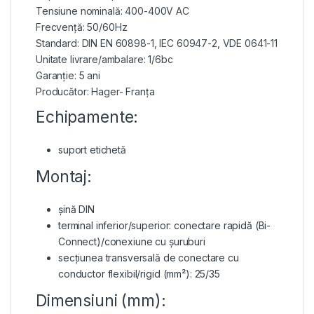
Tensiune nominală: 400-400V AC
Frecvență: 50/60Hz
Standard: DIN EN 60898-1, IEC 60947-2, VDE 0641-11
Unitate livrare/ambalare: 1/6bc
Garanție: 5 ani
Producător: Hager- Franța
Echipamente:
suport etichetă
Montaj:
șină DIN
terminal inferior/superior: conectare rapidă (Bi-
Connect)/conexiune cu șuruburi
secțiunea transversală de conectare cu
conductor flexibil/rigid (mm²): 25/35
Dimensiuni (mm):