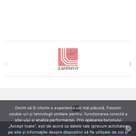
Brands Carousel
Dorim să îți oferim o experiență cât mai plăcută. Folosim
cookie-uri și tehnologii similare pentru: funcționarea corectă a
site-ului si analiza performanței. Prin apăsarea butonului
„Accept toate”, ești de acord ca datele tale (precum activitatea
pe site și informațiile despre dispozitiv) să fie utilizate de noi și