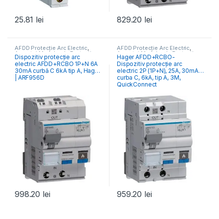
25.81
lei
829.20
lei
AFDD Protecție Arc Electric
,
AFDD Protecție Arc Electric
,
Aparataj Modular de Protecție
,
Aparataj Modular de Protecție
,
Dispozitiv protecție arc
Hager AFDD+RCBO-
Distribuția Energiei
Distribuția Energiei
electric AFDD+RCBO 1P+N 6A
Dispozitiv protecție arc
30mA curbă C 6kA tip A, Hager
electric 2P (1P+N), 25A, 30mA,
| ARF956D
curba C, 6kA, tip A, 3M,
QuickConnect
998.20
lei
959.20
lei