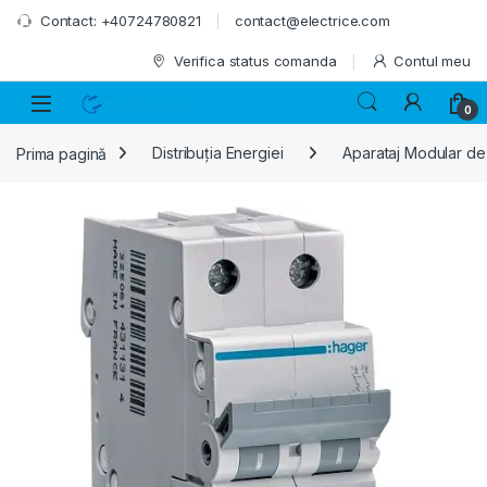
Skip to navigation
Skip to content
Contact: +40724780821
contact@electrice.com
Verifica status comanda
Contul meu
0
Prima pagină
Distribuția Energiei
Aparataj Modular de