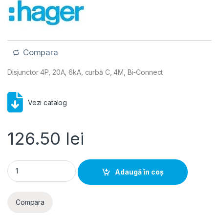
Compara
Disjunctor 4P, 20A, 6kA, curbă C, 4M, Bi-Connect
Vezi catalog
126.50
lei
Hager MCB- Disjunctor 4P, 20A, 6kA, curba C, 4M, Bi-Connec
Adaugă în coș
Compara