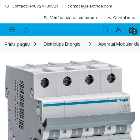
Skip to navigation
Skip to content
Contact: +40724780821
contact@electrice.com
Verifica status comanda
Contul meu
0
Prima pagină
Distribuția Energiei
Aparataj Modular de