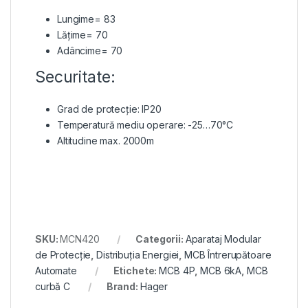
Lungime= 83
Lățime= 70
Adâncime= 70
Securitate:
Grad de protecție: IP20
Temperatură mediu operare: -25…70°C
Altitudine max. 2000m
SKU:
MCN420
Categorii:
Aparataj Modular
de Protecție
,
Distribuția Energiei
,
MCB Întrerupătoare
Automate
Etichete:
MCB 4P
,
MCB 6kA
,
MCB
curbă C
Brand:
Hager