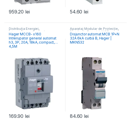
959.20
lei
54.60
lei
Distribuția Energiei
,
Aparataj Modular de Protecție
,
Întrerupătoare Generale
Distribuția Energiei
,
MCB
Hager MCCB- x160
Disjunctor automat MCB 1P+N
Întrerupătoare Automate
Intrerupator general automat
32A 6kA curbă B, Hager |
h3, 3P, 20A, 18kA, compact,
MKN532
4,5M
169.90
lei
84.60
lei