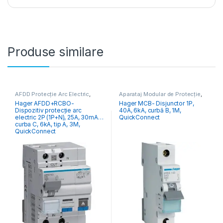
Produse similare
AFDD Protecție Arc Electric
,
Aparataj Modular de Protecție
,
Aparataj Modular de Protecție
,
Distribuția Energiei
,
MCB
Hager AFDD+RCBO-
Hager MCB- Disjunctor 1P,
Distribuția Energiei
Întrerupătoare Automate
Dispozitiv protecție arc
40A, 6kA, curbă B, 1M,
electric 2P (1P+N), 25A, 30mA,
QuickConnect
curba C, 6kA, tip A, 3M,
QuickConnect