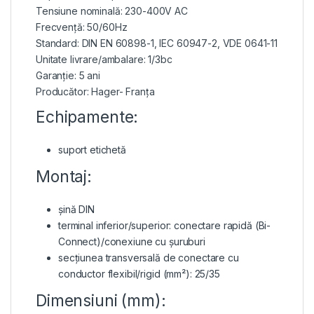
Tensiune nominală: 230-400V AC
Frecvență: 50/60Hz
Standard: DIN EN 60898-1, IEC 60947-2, VDE 0641-11
Unitate livrare/ambalare: 1/3bc
Garanție: 5 ani
Producător: Hager- Franța
Echipamente:
suport etichetă
Montaj:
șină DIN
terminal inferior/superior: conectare rapidă (Bi-
Connect)/conexiune cu șuruburi
secțiunea transversală de conectare cu
conductor flexibil/rigid (mm²): 25/35
Dimensiuni (mm):