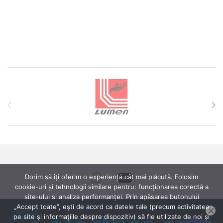
Brands Carousel
Dorim să îți oferim o experiență cât mai plăcută. Folosim
cookie-uri și tehnologii similare pentru: funcționarea corectă a
site-ului si analiza performanței. Prin apăsarea butonului
„Accept toate”, ești de acord ca datele tale (precum activitatea
pe site și informațiile despre dispozitiv) să fie utilizate de noi și