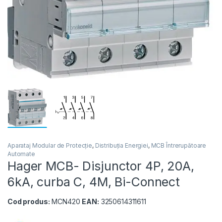
Aparataj Modular de Protecție
,
Distribuția Energiei
,
MCB Întrerupătoare
Automate
Hager MCB- Disjunctor 4P, 20A,
6kA, curba C, 4M, Bi-Connect
Cod produs:
MCN420
EAN:
3250614311611