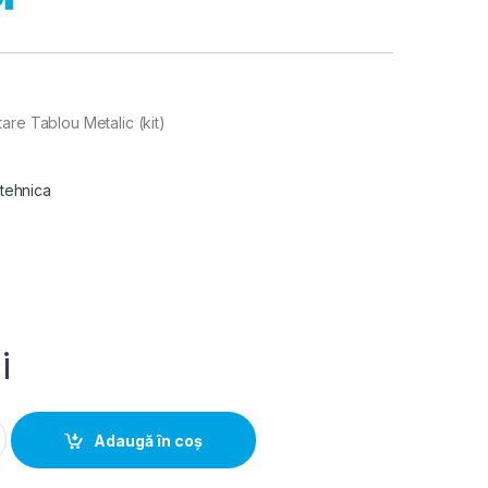
are Tablou Metalic (kit)
 tehnica
i
Impamantare Tablou Metalic (kit) quantity
Adaugă în coș