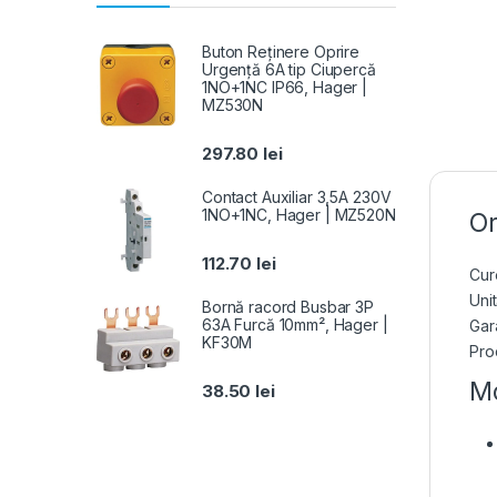
Buton Reținere Oprire
Urgență 6A tip Ciupercă
1NO+1NC IP66, Hager |
MZ530N
297.80
lei
Contact Auxiliar 3,5A 230V
1NO+1NC, Hager | MZ520N
Or
112.70
lei
Cur
Unit
Bornă racord Busbar 3P
63A Furcă 10mm², Hager |
Gara
KF30M
Pro
Mo
38.50
lei