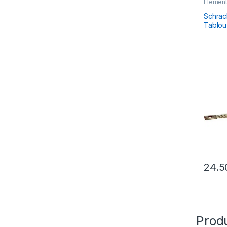
Element
Tablou E
Schrac
Tablou 
24.
Produ