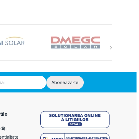
Abonează-te
tile
iții
ențialitate