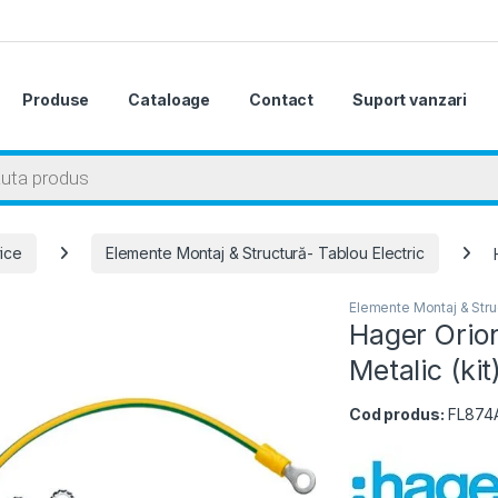
Produse
Cataloage
Contact
Suport vanzari
 search
rice
Elemente Montaj & Structură- Tablou Electric
Elemente Montaj & Struc
Hager Orio
Metalic (kit
Cod produs:
FL874