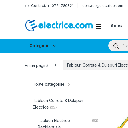
Skip to navigation
Skip to content
Contact: +40724780821
contact@electrice.com
Acasa
Products
Categorii
Prima pagină
Tablouri Cofrete & Dulapuri Elect
Toate categoriile
Tablouri Cofrete & Dulapuri
Electrice
(657)
Tablouri Electrice
(62)
Rezidențiale