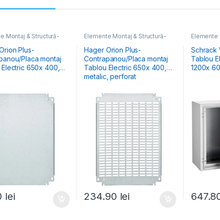
e Montaj & Structură-
Elemente Montaj & Structură-
Elemente 
lectric
,
Tablouri Cofrete
Tablou Electric
,
Tablouri Cofrete
Tablou Ele
ri Electrice
& Dulapuri Electrice
Electrice 
Orion Plus-
Hager Orion Plus-
Schrack 
panou/Placa montaj
Contrapanou/Placa montaj
Tablou El
tric 650x 400,
Tablou Electric 650x 400,
1200x 6
metalic, perforat
0
lei
234.90
lei
647.8