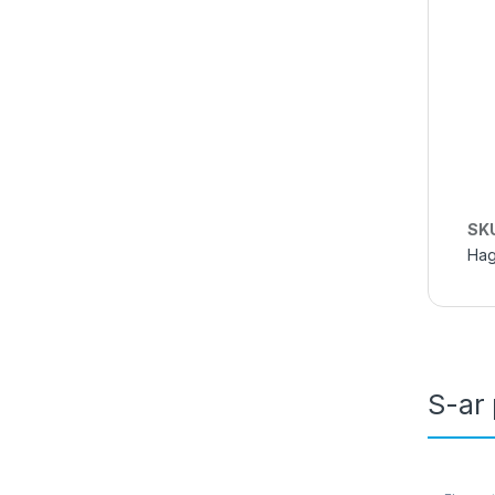
SK
Hag
S-ar 