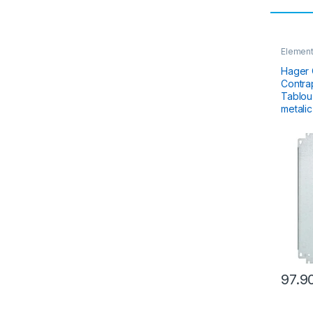
Element
Tablou E
& Dulapu
Hager 
Contra
Tablou Elec
metalic
97.9