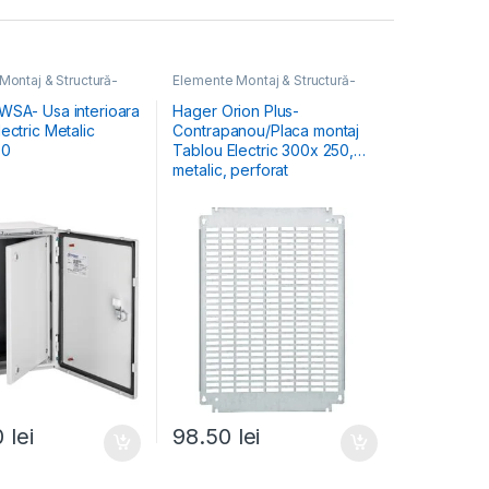
Montaj & Structură-
Elemente Montaj & Structură-
ctric
,
Tablouri
Tablou Electric
,
Tablouri Cofrete
Comercial & Industrial
& Dulapuri Electrice
WSA- Usa interioara
Hager Orion Plus-
ectric Metalic
Contrapanou/Placa montaj
00
Tablou Electric 300x 250,
metalic, perforat
0
lei
98.50
lei