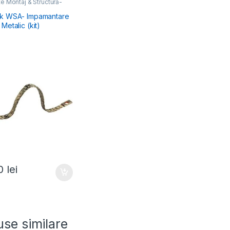
e Montaj & Structură-
lectric
k WSA- Impamantare
Metalic (kit)
50
lei
se similare