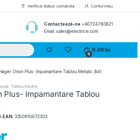
Verifica status comanda
Contul meu
Contactează-ne
+40724780821
Email: sales@electrice.com
0.00
lei
0
Hager Orion Plus- Impamantare Tablou Metalic (kit)
tură- Tablou Electric
n Plus- Impamantare Tablou
)
A
EAN:
3250610672303