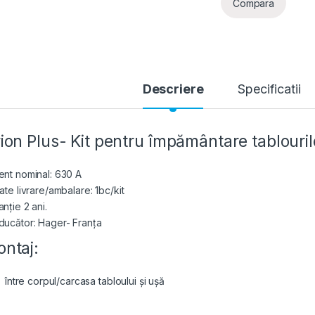
Compara
Descriere
Specificatii
ion Plus- Kit pentru împământare tablourilo
ent nominal: 630 A
ate livrare/ambalare: 1bc/kit
nție 2 ani.
ducător: Hager- Franța
ntaj:
între corpul/carcasa tabloului și ușă