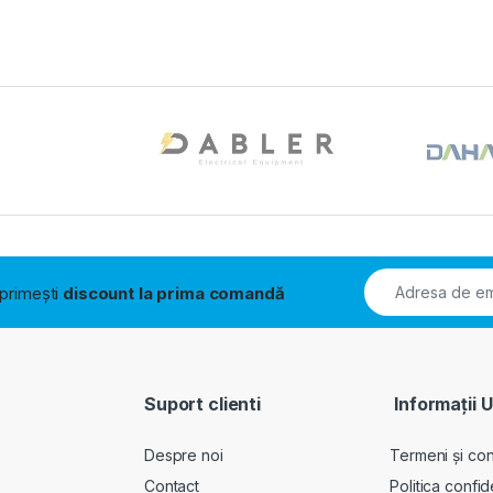
i primești
discount la prima comandă
Suport clienti
Informații U
Despre noi
Termeni și cond
Contact
Politica confid