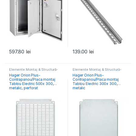
597.80
lei
139.00
lei
Elemente Montaj & Structură-
Elemente Montaj & Structură-
Tablou Electric
,
Tablouri Cofrete
Tablou Electric
,
Tablouri Cofrete
Hager Orion Plus-
Hager Orion Plus-
& Dulapuri Electrice
& Dulapuri Electrice
Contrapanou/Placa montaj
Contrapanou/Placa montaj
Tablou Electric 500x 300,
Tablou Electric 300x 300,
metalic, perforat
metalic