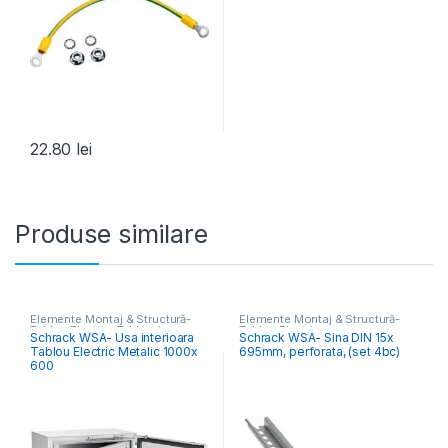
22.80
lei
Produse similare
Elemente Montaj & Structură-
Elemente Montaj & Structură-
Tablou Electric
,
Tablouri
Tablou Electric
Schrack WSA- Usa interioara
Schrack WSA- Sina DIN 15x
Electrice Comercial & Industrial
Tablou Electric Metalic 1000x
695mm, perforata, (set 4bc)
600