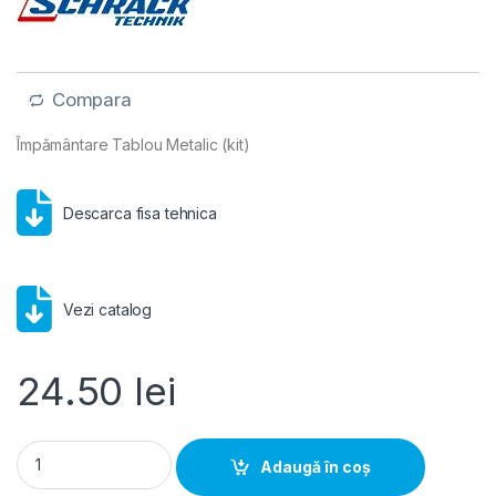
Compara
Împământare Tablou Metalic (kit)
Descarca fisa tehnica
Vezi catalog
24.50
lei
Schrack WSA- Impamantare Tablou Metalic (kit) quantity
Adaugă în coș