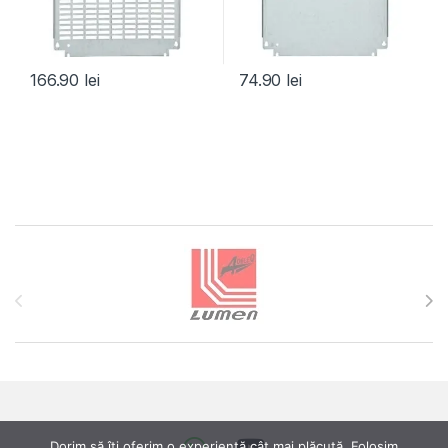
166.90
lei
74.90
lei
Brands Carousel
Dorim să îți oferim o experiență cât mai plăcută. Folosim