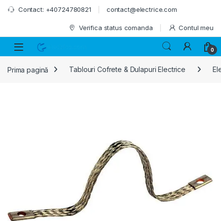
Skip to navigation
Skip to content
Contact: +40724780821
contact@electrice.com
Verifica status comanda
Contul meu
0
Prima pagină
Tablouri Cofrete & Dulapuri Electrice
El