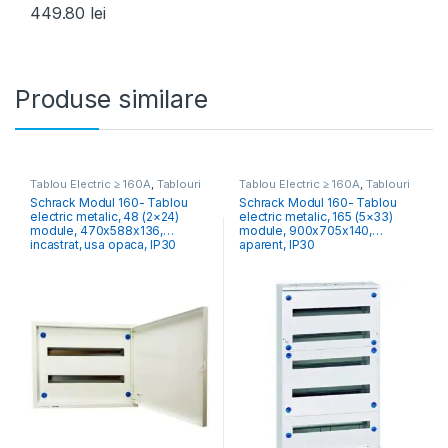
449.80
lei
Produse similare
Tablou Electric ≥ 160A
,
Tablouri
Tablou Electric ≥ 160A
,
Tablouri
Electrice Comercial & Industrial
Electrice Comercial & Industrial
Schrack Modul 160- Tablou
Schrack Modul 160- Tablou
electric metalic, 48 (2×24)
electric metalic, 165 (5×33)
module, 470x588x136,
module, 900x705x140,
incastrat, usa opaca, IP30
aparent, IP30