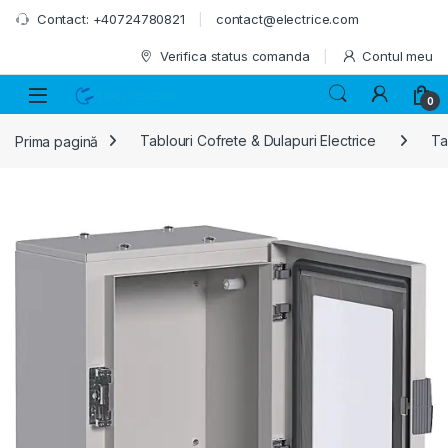
Skip to navigation
Skip to content
Contact: +40724780821
contact@electrice.com
Verifica status comanda
Contul meu
0
Prima pagină
Tablouri Cofrete & Dulapuri Electrice
Ta