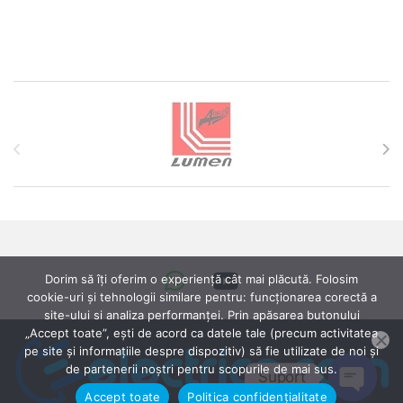
Brands Carousel
Dorim să îți oferim o experiență cât mai plăcută. Folosim
cookie-uri și tehnologii similare pentru: funcționarea corectă a
site-ului si analiza performanței. Prin apăsarea butonului
„Accept toate”, ești de acord ca datele tale (precum activitatea
pe site și informațiile despre dispozitiv) să fie utilizate de noi și
de partenerii noștri pentru scopurile de mai sus.
Suport
Accept toate
Politica confidențialitate