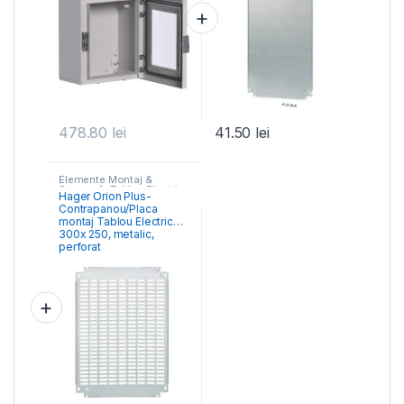
478.80
lei
41.50
lei
Elemente Montaj &
Structură- Tablou Electric
,
Hager Orion Plus-
Tablouri Cofrete &
Contrapanou/Placa
Dulapuri Electrice
montaj Tablou Electric
300x 250, metalic,
perforat