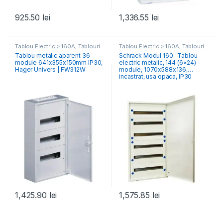
925.50
lei
1,336.55
lei
Tablou Electric ≥ 160A
,
Tablouri
Tablou Electric ≥ 160A
,
Tablouri
Cofrete & Dulapuri Electrice
,
Electrice Comercial & Industrial
Tablou metalic aparent 36
Schrack Modul 160- Tablou
Tablouri Electrice Comercial &
module 641x355x150mm IP30,
electric metalic, 144 (6×24)
Industrial
Hager Univers | FW312W
module, 1070x588x136,
incastrat, usa opaca, IP30
1,425.90
lei
1,575.85
lei