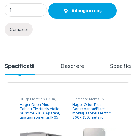
Hager Orion Plus- Tablou Electric Metalic 300x250x160, Apare
Adaugă în coș
Compara
Specificatii
Descriere
Specificati
Dulap Electric ≥ 630A
,
Elemente Montaj &
Tablouri Electrice
Structură- Tablou Electric
,
Hager Orion Plus-
Hager Orion Plus-
Comercial & Industrial
Tablouri Cofrete &
Tablou Electric Metalic
Contrapanou/Placa
Dulapuri Electrice
300x250x160, Aparent, 1
montaj Tablou Electric
usa transparenta, IP65
300x 250, metalic