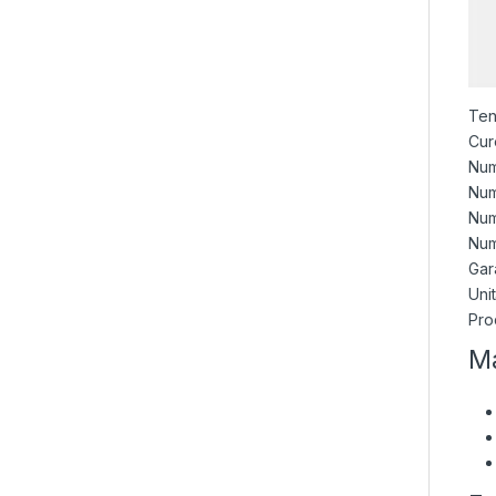
Ten
Cur
Num
Num
Num
Num
Gara
Uni
Pro
Ma