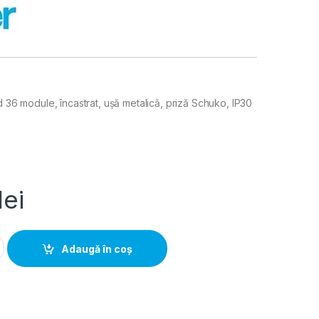
d 36 module, încastrat, ușă metalică, priză Schuko, IP30
lei
dia- Tablou Electric Hibrid 36 module, incastrat, usa metalica,
Adaugă în coș