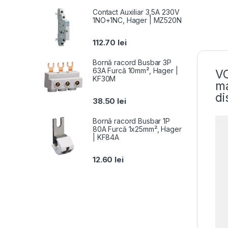
Contact Auxiliar 3,5A 230V
1NO+1NC, Hager | MZ520N
112.70
lei
Bornă racord Busbar 3P
63A Furcă 10mm², Hager |
VO
KF30M
ma
di
38.50
lei
Bornă racord Busbar 1P
80A Furcă 1x25mm², Hager
| KF84A
12.60
lei