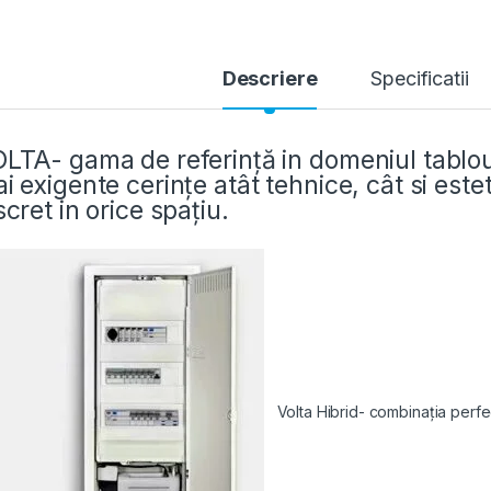
Descriere
Specificatii
LTA- gama de referință in domeniul tablour
i exigente cerințe atât tehnice, cât si este
scret in orice spațiu.
Volta Hibrid- combinația perfectă