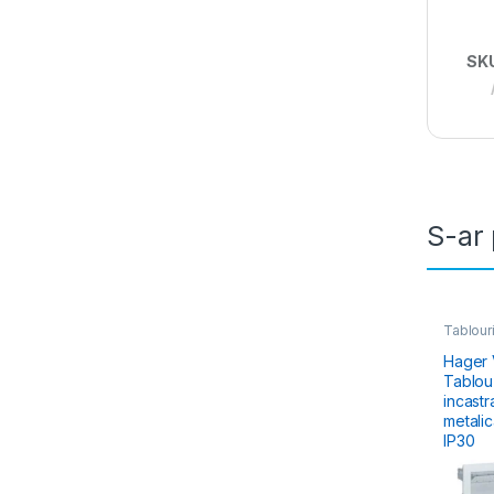
SK
S-ar 
Tablouri
Electric
Hibrid 
Hager 
Tablou Elec
incastr
metalic
IP30