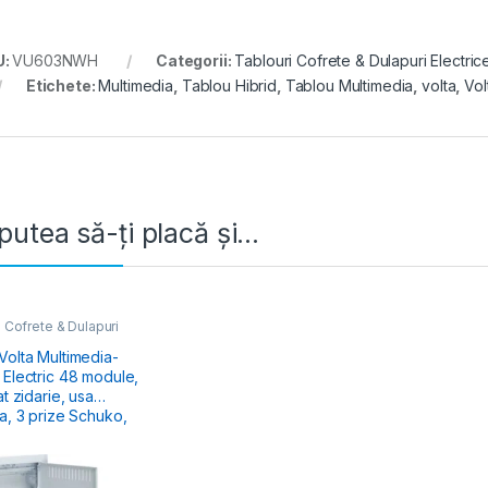
U:
VU603NWH
Categorii:
Tablouri Cofrete & Dulapuri Electric
Etichete:
Multimedia
,
Tablou Hibrid
,
Tablou Multimedia
,
volta
,
Vol
putea să-ți placă și…
 Cofrete & Dulapuri
e
,
Tablouri Electrice
& Multimedia
Volta Multimedia-
tric 48 module,
at zidarie, usa
a, 3 prize Schuko,