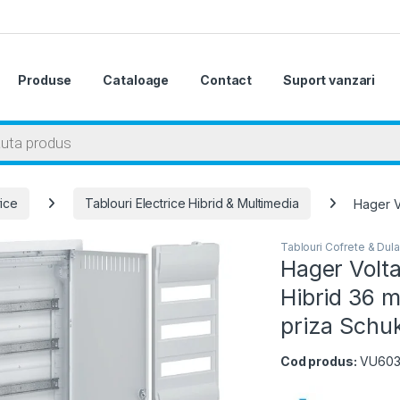
Produse
Cataloage
Contact
Suport vanzari
 search
rice
Tablouri Electrice Hibrid & Multimedia
Hager Vo
Tablouri Cofrete & Dula
Hager Volta
Hibrid 36 m
priza Schuk
Cod produs:
VU60