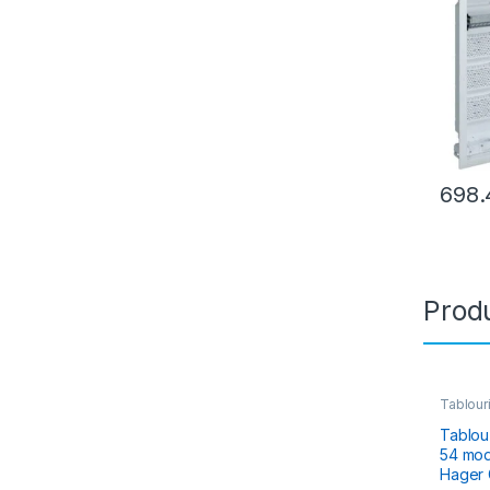
698
Produ
Tablouri
Electric
Hibrid 
Tablou
54 mod
Hager 