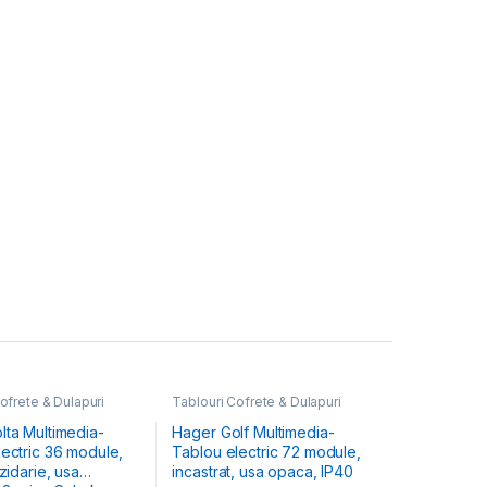
ofrete & Dulapuri
Tablouri Cofrete & Dulapuri
Tablouri Electrice
Electrice
,
Tablouri Electrice
ultimedia
Hibrid & Multimedia
lta Multimedia-
Hager Golf Multimedia-
 36 module,
Tablou electric 72 module,
 zidarie, usa
incastrat, usa opaca, IP40