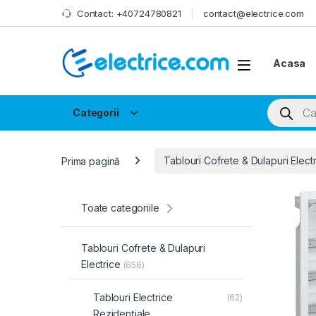
Skip to navigation
Skip to content
Contact: +40724780821
contact@electrice.com
Acasa
Products
Categorii
Prima pagină
Tablouri Cofrete & Dulapuri Elect
Toate categoriile
Tablouri Cofrete & Dulapuri
Electrice
(656)
Tablouri Electrice
(62)
Rezidențiale