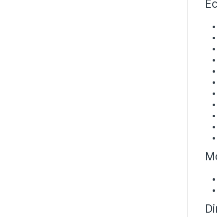
Ec
Mo
Di