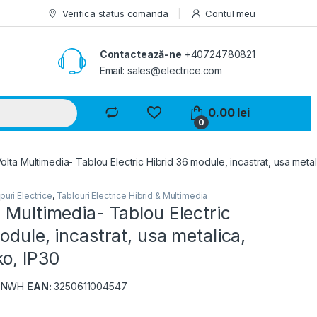
Verifica status comanda
Contul meu
Contactează-ne
+40724780821
Email: sales@electrice.com
0.00
lei
0
lta Multimedia- Tablou Electric Hibrid 36 module, incastrat, usa meta
puri Electrice
,
Tablouri Electrice Hibrid & Multimedia
 Multimedia- Tablou Electric
odule, incastrat, usa metalica,
o, IP30
3NWH
EAN:
3250611004547