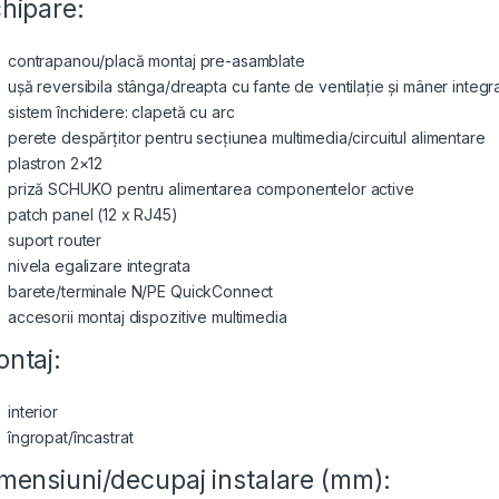
hipare:
contrapanou/placă montaj pre-asamblate
ușă reversibila stânga/dreapta cu fante de ventilație și mâner integr
sistem închidere: clapetă cu arc
perete despărțitor pentru secțiunea multimedia/circuitul alimentare
plastron 2×12
priză SCHUKO pentru alimentarea componentelor active
patch panel (12 x RJ45)
suport router
nivela egalizare integrata
barete/terminale N/PE QuickConnect
accesorii montaj dispozitive multimedia
ntaj:
interior
îngropat/încastrat
mensiuni/decupaj instalare (mm):