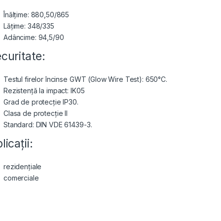
Înălțime: 880,50/865
Lățime: 348/335
Adâncime: 94,5/90
curitate:
Testul firelor încinse GWT (Glow Wire Test): 650°C.
Rezistență la impact: IK05
Grad de protecție IP30.
Clasa de protecție II
Standard: DIN VDE 61439-3.
licații:
rezidențiale
comerciale