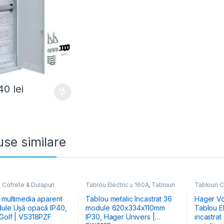
.40
lei
se similare
 Cofrete & Dulapuri
Tablou Electric ≥ 160A
,
Tablouri
Tablouri C
e
,
Tablouri Electrice
Cofrete & Dulapuri Electrice
Electrice
,
& Multimedia
Hibrid & M
 multimedia aparent
Tablou metalic încastrat 36
Hager Vo
ule Ușă opacă IP40,
module 620x334x110mm
Tablou Electric
Golf | VS318PZF
IP30, Hager Univers |
incastrat