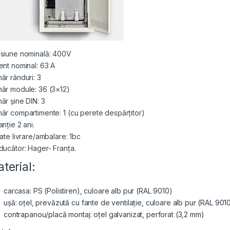
siune nominală: 400V
ent nominal: 63 A
ăr rânduri: 3
ăr module: 36 (3×12)
ăr șine DIN: 3
ăr compartimente: 1 (cu perete despărțitor)
nție 2 ani.
tate livrare/ambalare: 1bc
ducător: Hager- Franța.
terial:
carcasa: PS (Polistiren), culoare alb pur (RAL 9010)
ușă: oțel, prevăzută cu fante de ventilație, culoare alb pur (RAL 901
contrapanou/placă montaj: oțel galvanizat, perforat (3,2 mm)