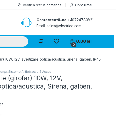
Verifica status comanda
Contul meu
Contactează-ne
+40724780821
Email: sales@electrice.com
0.00
lei
0
r) 10W, 12V, avertizare optica/acustica, Sirena, galben, IP45
gența
,
Sisteme Antiefracție & Acces
e (girofar) 10W, 12V,
optica/acustica, Sirena, galben,
12