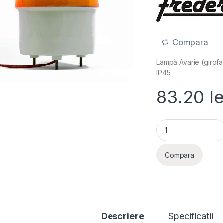
Compara
Lampă Avarie (girofa
IP45
83.20
le
Lampa Avarie (girof
Compara
Descriere
Specificatii