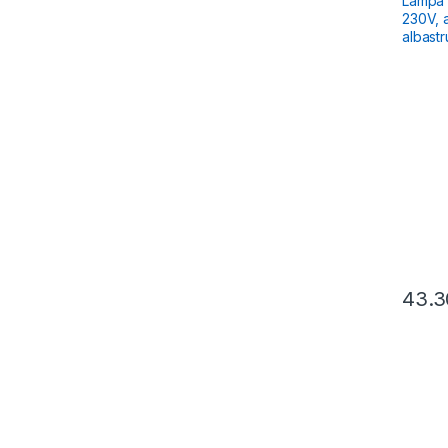
Lampa 
230V, a
albastr
43.