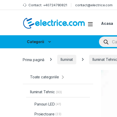
Skip to navigation
Skip to content
Contact: +40724780821
contact@electrice.com
Acasa
Products
Categorii
Prima pagină
Iluminat
Iluminat Tehni
Toate categoriile
Iluminat Tehnic
(93)
Panouri LED
(41)
Proiectoare
(23)