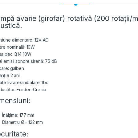
mpă avarie (girofar) rotativă (200 rotații/m
ustică.
siune alimentare: 12V AC
ere nominală: 10W
sa bec: B14 10W
el emisii sonore sirenă: 75 dB
oare: galben
nție 2 ani.
tate livrare/ambalare: 1bc
ducător: Freder- Grecia
mensiuni:
Înălțime: 177 mm
Diametru Ø= 122 mm
curitate: