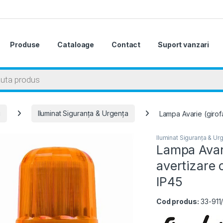
Produse
Cataloage
Contact
Suport vanzari
 search
c
Iluminat Siguranța & Urgența
Lampa Avarie (girofa
Iluminat Siguranța & Ur
Lampa Avari
avertizare 
IP45
Cod produs:
33-911/