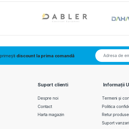
i primești
discount la prima comandă
Suport clienti
Informații U
Despre noi
Termeni și cond
Contact
Politica confid
Harta magazin
Retur produse
Suport vanzar