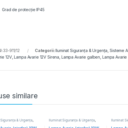
Grad de protecție IP45
U:
33-911/12
Categorii:
Iluminat Siguranța & Urgența
,
Sisteme A
rie 12V
,
Lampa Avarie 12V Sirena
,
Lampa Avarie galben
,
Lampa Avarie
se similare
 Siguranța & Urgența
,
Iluminat Siguranța & Urgența
,
Iluminat S
 Antiefracție & Acces
Sisteme Antiefracție & Acces
Sisteme A