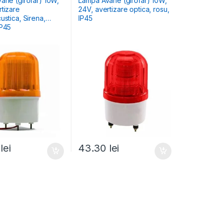
arie (girofar) 10W,
Lampa Avarie (girofar) 10W,
rtizare
24V, avertizare optica, rosu,
ustica, Sirena,
IP45
IP45
0
lei
43.30
lei