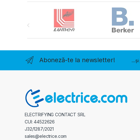
Brands Carousel
Aboneză-te la newsletter!
...ș
ELECTRIFYING CONTACT SRL
CUI: 44522626
J32/1287/2021
sales@electrice.com