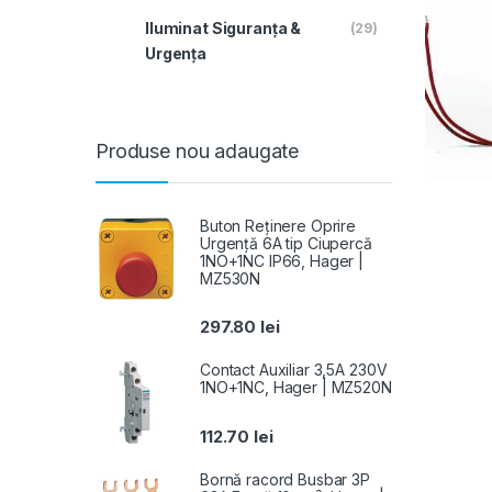
Iluminat Siguranța &
(29)
Urgența
Produse nou adaugate
Buton Reținere Oprire
Urgență 6A tip Ciupercă
1NO+1NC IP66, Hager |
MZ530N
297.80
lei
Contact Auxiliar 3,5A 230V
1NO+1NC, Hager | MZ520N
112.70
lei
Bornă racord Busbar 3P