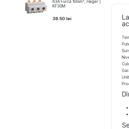
63A Furcă 10mm², Hager |
KF30M
La
38.50
lei
ac
Ten
Put
Sur
Niv
Cul
Gara
Uni
Pro
Di
Se