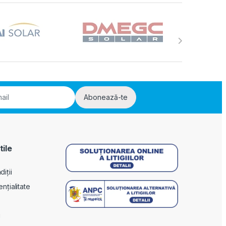
Abonează-te
tile
iții
ențialitate
i