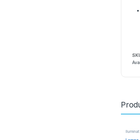
SK
Ava
Produ
Iluminat
Sisteme