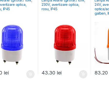
Avarie (girofar) 10W,
Lampa Avarie (girofar) 10W,
Lampa Av
vertizare optica,
230V, avertizare optica,
24V, ave
u, IP45
rosu, IP45
optica/ac
galben, 
30
lei
43.30
lei
83.2