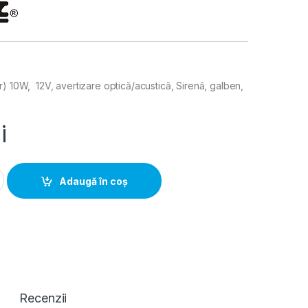
r) 10W, 12V, avertizare optică/acustică, Sirenă, galben,
i
ar) 10W, 12V, avertizare optica/acustica, Sirena, galben, IP45 q
Adaugă în coș
Recenzii