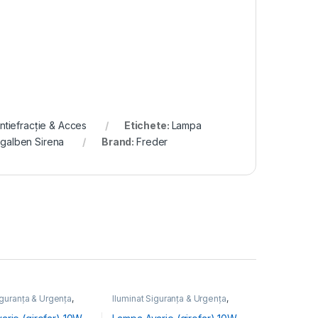
ntiefracție & Acces
Etichete:
Lampa
 galben Sirena
Brand:
Freder
iguranța & Urgența
,
Iluminat Siguranța & Urgența
,
ntiefracție & Acces
Sisteme Antiefracție & Acces