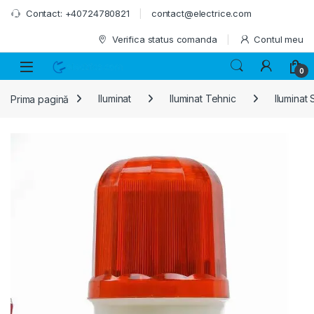
Skip to navigation
Skip to content
Contact: +40724780821
contact@electrice.com
Verifica status comanda
Contul meu
0
Prima pagină
Iluminat
Iluminat Tehnic
Iluminat