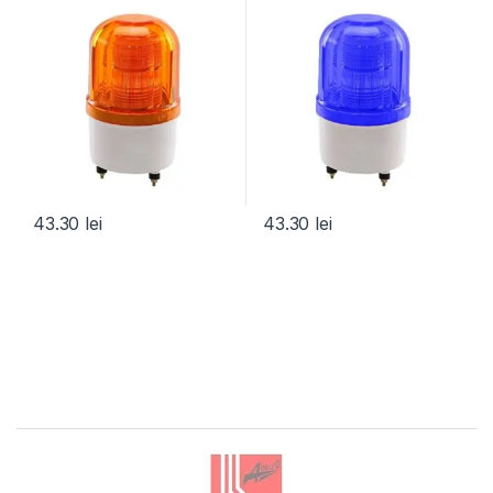
43.30
lei
43.30
lei
Brands Carousel