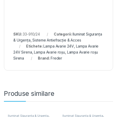
SKU:
33-910/24
Categorii:
Iluminat Siguranța
& Urgența
,
Sisteme Antiefracție & Acces
Etichete:
Lampa Avarie 24V
,
Lampa Avarie
24V Sirena
,
Lampa Avarie roșu
,
Lampa Avarie roșu
Sirena
Brand:
Freder
Produse similare
Iluminat Siguranța & Urgența
,
Iluminat Siguranța & Urgența
,