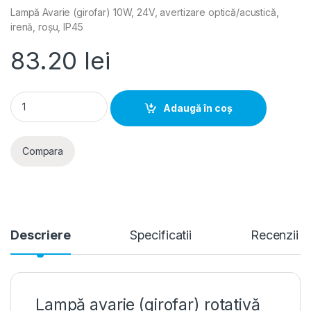
Lampă Avarie (girofar) 10W, 24V, avertizare optică/acustică,
irenă, roșu, IP45
83.20
lei
Lampa Avarie (girofar) 10W, 24V, avertizare optica/acustica, 
Adaugă în coș
Compara
Descriere
Specificatii
Recenzii
Lampă avarie (girofar) rotativă