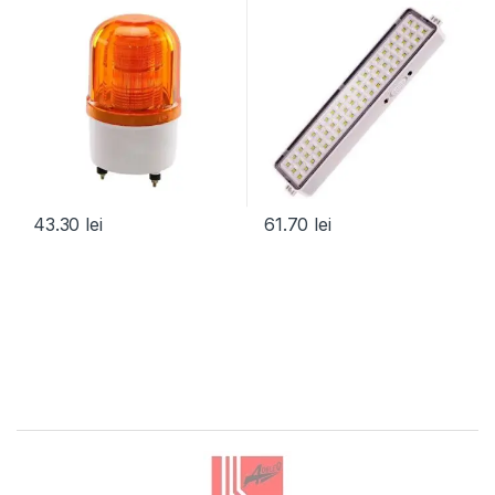
43.30
lei
61.70
lei
Brands Carousel