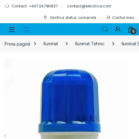
Skip to navigation
Skip to content
Contact: +40724780821
contact@electrice.com
Verifica status comanda
Contul meu
0
Prima pagină
Iluminat
Iluminat Tehnic
Iluminat