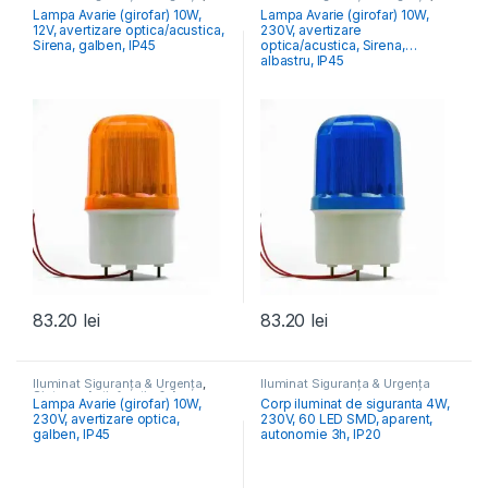
Sisteme Antiefracție & Acces
Sisteme Antiefracție & Acces
Lampa Avarie (girofar) 10W,
Lampa Avarie (girofar) 10W,
12V, avertizare optica/acustica,
230V, avertizare
Sirena, galben, IP45
optica/acustica, Sirena,
albastru, IP45
83.20
lei
83.20
lei
Iluminat Siguranța & Urgența
,
Iluminat Siguranța & Urgența
Sisteme Antiefracție & Acces
Lampa Avarie (girofar) 10W,
Corp iluminat de siguranta 4W,
230V, avertizare optica,
230V, 60 LED SMD, aparent,
galben, IP45
autonomie 3h, IP20