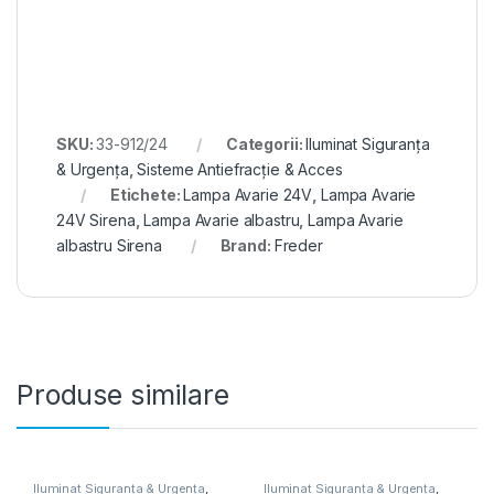
SKU:
33-912/24
Categorii:
Iluminat Siguranța
& Urgența
,
Sisteme Antiefracție & Acces
Etichete:
Lampa Avarie 24V
,
Lampa Avarie
24V Sirena
,
Lampa Avarie albastru
,
Lampa Avarie
albastru Sirena
Brand:
Freder
Produse similare
Iluminat Siguranța & Urgența
,
Iluminat Siguranța & Urgența
,