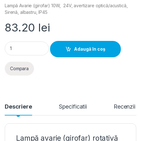
Lampă Avarie (girofar) 10W, 24V, avertizare optică/acustică,
Sirenă, albastru, IP45
83.20
lei
Lampa Avarie (girofar) 10W, 24V, avertizare optica/acustica, 
Adaugă în coș
Compara
Descriere
Specificatii
Recenzii
Lampă avarie (girofar) rotativă