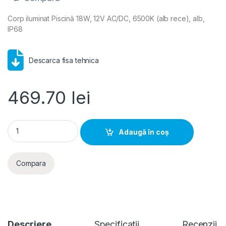
Corp iluminat Piscină 18W, 12V AC/DC, 6500K (alb rece), alb,
IP68
Descarca fisa tehnica
469.70
lei
PRO LED- Corp iluminat Piscina 18W, 12V AC/DC, 6500K (alb re
Adaugă în coș
Compara
Descriere
Specificatii
Recenzii