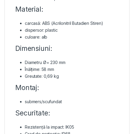
Material:
carcasă: ABS (Acrilonitril Butadien Stiren)
dispersor: plastic
culoare: alb
Dimensiuni:
Diametru Ø= 230 mm
Înălțime: 58 mm
Greutate: 0,69 kg
Montaj:
submers/scufundat
Securitate:
Rezistență la impact: IK05
Grad de protecție: IP68