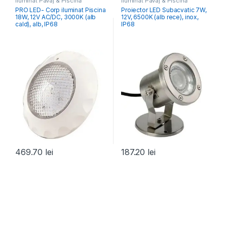
Iluminat Pavaj & Piscină
Iluminat Pavaj & Piscină
PRO LED- Corp iluminat Piscina
Proiector LED Subacvatic 7W,
18W, 12V AC/DC, 3000K (alb
12V, 6500K (alb rece), inox,
cald), alb, IP68
IP68
469.70
lei
187.20
lei