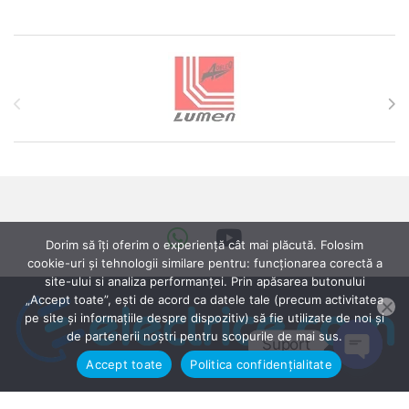
Brands Carousel
Dorim să îți oferim o experiență cât mai plăcută. Folosim
cookie-uri și tehnologii similare pentru: funcționarea corectă a
site-ului si analiza performanței. Prin apăsarea butonului
„Accept toate”, ești de acord ca datele tale (precum activitatea
pe site și informațiile despre dispozitiv) să fie utilizate de noi și
de partenerii noștri pentru scopurile de mai sus.
Suport
Accept toate
Politica confidențialitate
Open ch