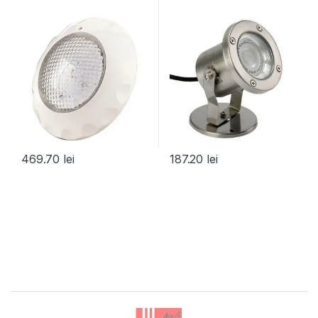
469.70
lei
187.20
lei
Brands Carousel