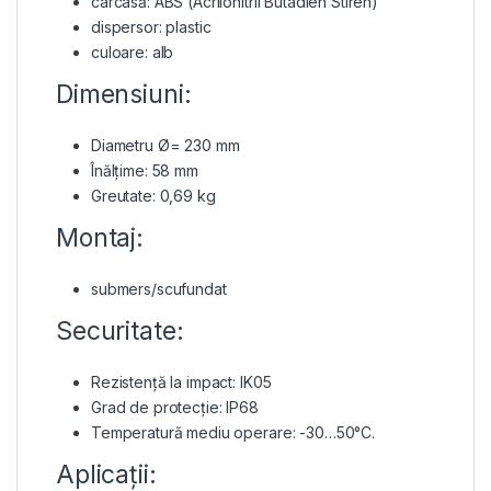
carcasă: ABS (Acrilonitril Butadien Stiren)
dispersor: plastic
culoare: alb
Dimensiuni:
Diametru Ø= 230 mm
Înălțime: 58 mm
Greutate: 0,69 kg
Montaj:
submers/scufundat
Securitate:
Rezistență la impact: IK05
Grad de protecție: IP68
Temperatură mediu operare: -30…50°C.
Aplicații: