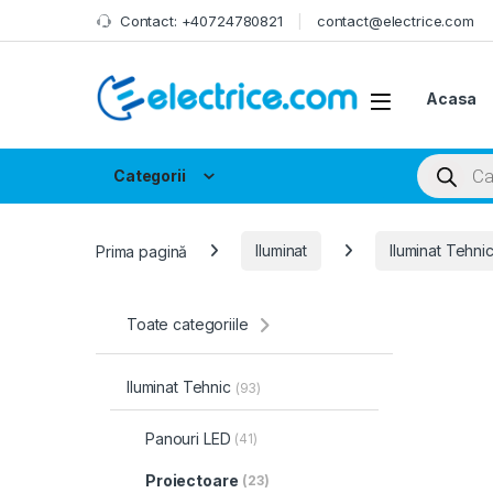
Skip to navigation
Skip to content
Contact: +40724780821
contact@electrice.com
Acasa
Products
Categorii
Prima pagină
Iluminat
Iluminat Tehni
Toate categoriile
Iluminat Tehnic
(93)
Panouri LED
(41)
Proiectoare
(23)