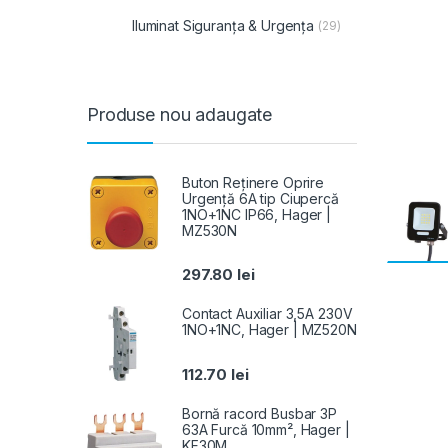
Iluminat Siguranța & Urgența
(29)
Produse nou adaugate
Buton Reținere Oprire
Urgență 6A tip Ciupercă
1NO+1NC IP66, Hager |
MZ530N
297.80
lei
Contact Auxiliar 3,5A 230V
1NO+1NC, Hager | MZ520N
112.70
lei
Bornă racord Busbar 3P
63A Furcă 10mm², Hager |
KF30M