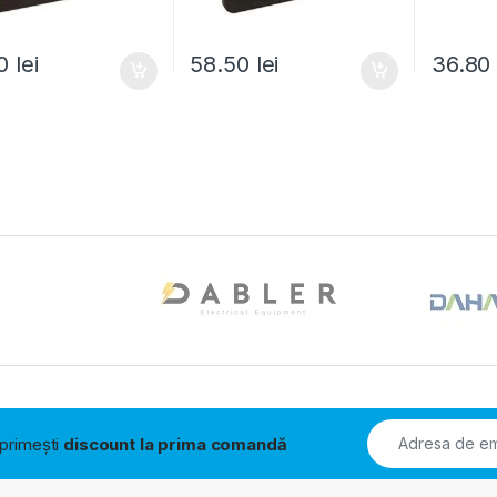
50
lei
58.50
lei
36.8
i primești
discount la prima comandă