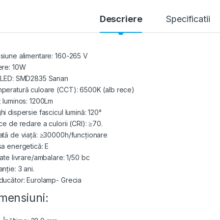
Descriere
Specificatii
siune alimentare: 160-265 V
ere: 10W
 LED: SMD2835 Sanan
peratură culoare (CCT): 6500K (alb rece)
x luminos: 1200Lm
hi dispersie fascicul lumină: 120°
ce de redare a culorii (CRI): ≥70.
ată de viață: ≥30000h/funcționare
sa energetică: E
tate livrare/ambalare: 1/50 bc
nție: 3 ani.
ducător: Eurolamp- Grecia
mensiuni: