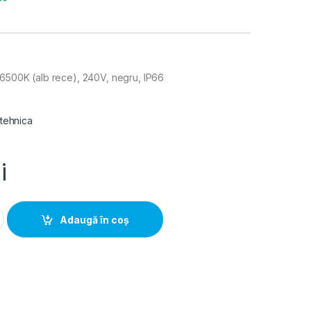
 6500K (alb rece), 240V, negru, IP66
 tehnica
i
, 6500K (alb rece), 240V, negru, IP66 quantity
Adaugă în coș