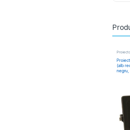
Produ
Proiect
Proiector LE
(alb rece), 1
negru,