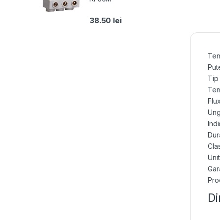
38.50
lei
Ten
Put
Tip
Tem
Flu
Ung
Indi
Dur
Cla
Uni
Gara
Pro
Di