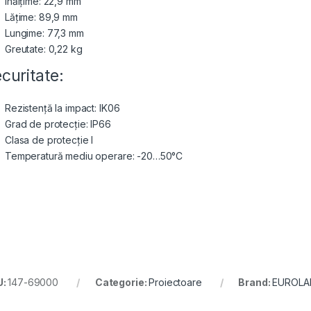
Înălțime: 22,9 mm
Lățime: 89,9 mm
Lungime: 77,3 mm
Greutate: 0,22 kg
curitate:
Rezistență la impact: IK06
Grad de protecție: IP66
Clasa de protecție I
Temperatură mediu operare: -20…50°C
U:
147-69000
Categorie:
Proiectoare
Brand:
EUROLA