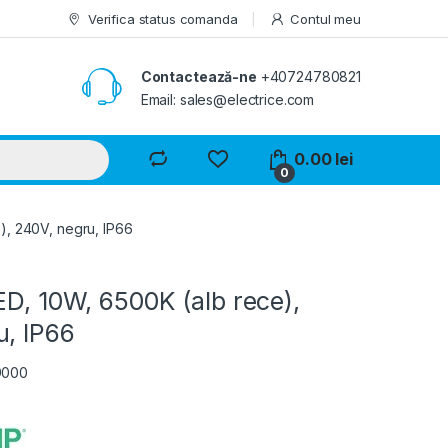
Verifica status comanda
Contul meu
Contactează-ne
+40724780821
Email: sales@electrice.com
0.00
lei
0
), 240V, negru, IP66
ED, 10W, 6500K (alb rece),
u, IP66
9000