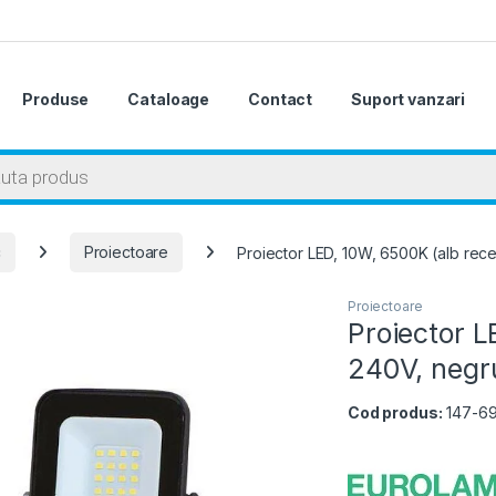
Produse
Cataloage
Contact
Suport vanzari
 search
c
Proiectoare
Proiector LED, 10W, 6500K (alb rece
Proiectoare
Proiector L
240V, negr
Cod produs:
147-6