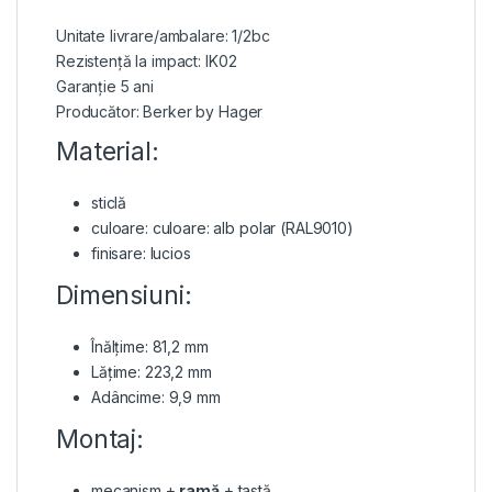
Unitate livrare/ambalare: 1/2bc
Rezistență la impact: IK02
Garanție 5 ani
Producător: Berker by Hager
Material:
sticlă
culoare: culoare: alb polar (RAL9010)
finisare: lucios
Dimensiuni:
Înălțime: 81,2 mm
Lățime: 223,2 mm
Adâncime: 9,9 mm
Montaj:
mecanism +
ramă
+ tastă