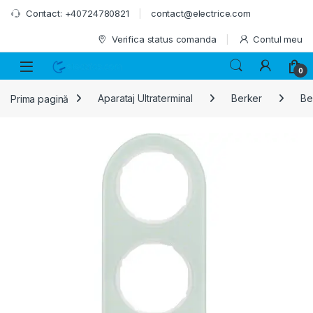
Skip to navigation
Skip to content
Contact: +40724780821
contact@electrice.com
Verifica status comanda
Contul meu
0
Prima pagină
Aparataj Ultraterminal
Berker
Be