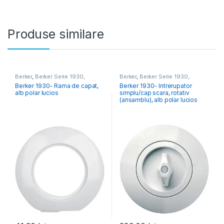
Produse similare
Berker
,
Berker Serie 1930,
Berker
,
Berker Serie 1930,
Porzellan, Glass, R.Classic
Porzellan, Glass, R.Classic
Berker 1930- Rama de capat,
Berker 1930- Intrerupator
alb polar lucios
simplu/cap scara, rotativ
(ansamblu), alb polar lucios