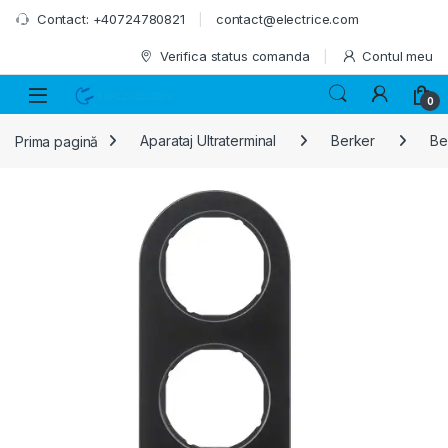
Skip to navigation
Skip to content
Contact: +40724780821
contact@electrice.com
Verifica status comanda
Contul meu
0
Prima pagină
Aparataj Ultraterminal
Berker
Be