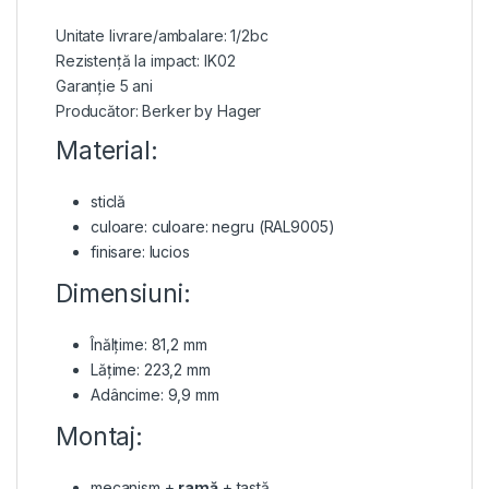
Unitate livrare/ambalare: 1/2bc
Rezistență la impact: IK02
Garanție 5 ani
Producător: Berker by Hager
Material:
sticlă
culoare: culoare: negru (RAL9005)
finisare: lucios
Dimensiuni:
Înălțime: 81,2 mm
Lățime: 223,2 mm
Adâncime: 9,9 mm
Montaj:
mecanism +
ramă
+ tastă