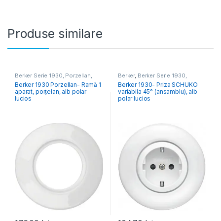
Produse similare
Berker Serie 1930, Porzellan,
Berker
,
Berker Serie 1930,
Glass, R.Classic
Porzellan, Glass, R.Classic
Berker 1930 Porzellan- Ramă 1
Berker 1930- Priza SCHUKO
aparat, porțelan, alb polar
variabila 45° (ansamblu), alb
lucios
polar lucios