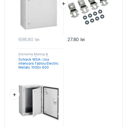
698.80
lei
27.80
lei
Elemente Montaj &
Structură- Tablou Electric
,
Schrack WSA- Usa
Tablouri Electrice
interioara Tablou Electric
Comercial & Industrial
Metalic 1000x 600