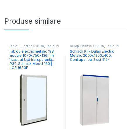
Produse similare
Tablou Electric ≥ 160A
,
Tablouri
Dulap Electric ≥ 630A
,
Tablouri
Electrice Comercial & Industrial
Electrice Comercial & Industrial
Tablou electric metalic 198
Schrack KT- Dulap Electric
module 1070x750x136mm
Metalic 2000x1200x400,
încastrat Ușă transparentă
Contrapanou, 2 uși, IP54
IP30, Schrack Modul 160 |
ILC3U633F