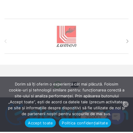
Brands Carousel
Dorim să îți oferim o experiență cât mai plăcută. Folosim
cookie-uri și tehnologii similare pentru: funcționarea corectă a
site-ului si analiza performanței. Prin apăsarea butonului
„Accept toate”, ești de acord ca datele tale (precum activitatea
pe site și informațiile despre dispozitiv) să fie utilizate de noi și
de partenerii noștri pentru scopurile de mai sus.
Suport
Accept toate
Politica confidențialitate
Open ch