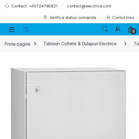
Skip to navigation
Skip to content
Contact: +40724780821
contact@electrice.com
Verifica status comanda
Contul meu
0
Prima pagină
Tablouri Cofrete & Dulapuri Electrice
Ta