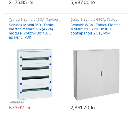
2,175.85
lei
5,987.00
lei
Tablou Electric ≥ 160A
,
Tablouri
Dulap Electric ≥ 630A
,
Tablouri
Electrice Comercial & Industrial
Electrice Comercial & Industrial
Schrack Modul 160- Tablou
Schrack WSA- Tablou Electric
electric metalic, 96 (4×24)
Metalic 1200x1200x300,
module, 750x543x140,
contrapanou, 2 usi, IP54
aparent, IP30
1,009.85
lei
873.62
lei
2,891.70
lei