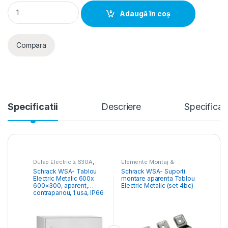
Schrack WSA- Tablou Electric Metalic 600x 600x300, aparent
Adaugă în coș
Compara
Specificatii
Descriere
Specificati
Dulap Electric ≥ 630A
,
Elemente Montaj &
Tablouri Electrice
Structură- Tablou Electric
,
Schrack WSA- Tablou
Schrack WSA- Suporti
Comercial & Industrial
Tablouri Electrice
Electric Metalic 600x
montare aparenta Tablou
Comercial & Industrial
600×300, aparent,
Electric Metalic (set 4bc)
contrapanou, 1 usa, IP66