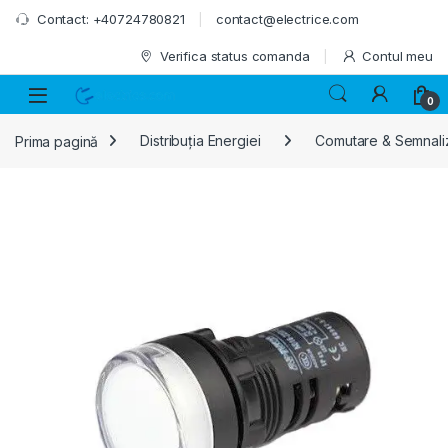
Skip to navigation
Skip to content
Contact: +40724780821
contact@electrice.com
Verifica status comanda
Contul meu
0
Prima pagină
Distribuția Energiei
Comutare & Semnali