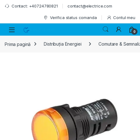
Skip to navigation
Skip to content
Contact: +40724780821
contact@electrice.com
Verifica status comanda
Contul meu
0
Prima pagină
Distribuția Energiei
Comutare & Semnali