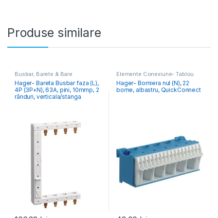
Produse similare
Busbar, Barete & Bare
Elemente Conexiune- Tablou
Colectoare
,
Elemente
Electric
Hager- Bareta Busbar faza (L),
Hager- Borniera nul (N), 22
Conexiune- Tablou Electric
4P (3P+N), 63A, pini, 10mmp, 2
borne, albastru, QuickConnect
rânduri, verticala/stanga