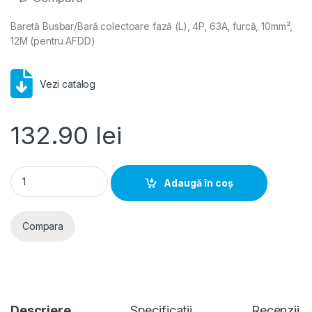
Baretă Busbar/Bară colectoare fază (L), 4P, 63A, furcă, 10mm²,
12M (pentru AFDD)
Vezi catalog
132.90
lei
Hager- Bareta Busbar faza (L), 4P, 63A, furca, 10mm², 12M (p
Adaugă în coș
Compara
Descriere
Specificatii
Recenzii