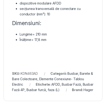
dispozitive modulare AFDD
secțiunea transversală de conectare cu
conductor (mm²): 10
Dimensiuni:
Lungime= 210 mm
Înălțime= 17,8 mm
SKU:
KDN463AD
Categorii:
Busbar, Barete &
Bare Colectoare
,
Elemente Conexiune- Tablou
Electric
Etichete:
AFDD
,
Busbar Fază
,
Busbar
Fază 4P
,
Busbar furcă
,
faza (L)
Brand:
Hager