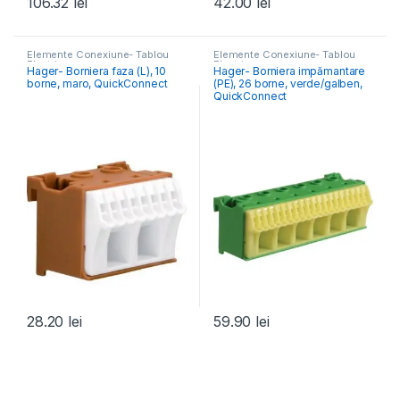
106.32
lei
42.00
lei
Elemente Conexiune- Tablou
Elemente Conexiune- Tablou
Electric
Electric
Hager- Borniera faza (L), 10
Hager- Borniera impămantare
borne, maro, QuickConnect
(PE), 26 borne, verde/galben,
QuickConnect
28.20
lei
59.90
lei