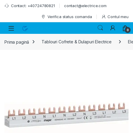
Skip to navigation
Skip to content
Contact: +40724780821
contact@electrice.com
Verifica status comanda
Contul meu
0
Prima pagină
Tablouri Cofrete & Dulapuri Electrice
El