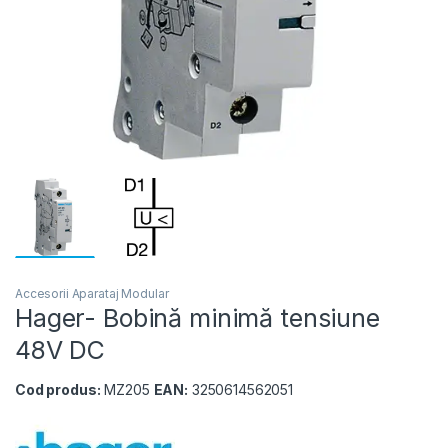
Accesorii Aparataj Modular
Hager- Bobină minimă tensiune
48V DC
Cod produs:
MZ205
EAN:
3250614562051