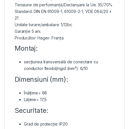
Tensiune de performanță/Declanșare la Ue: 35/70%
Standard: DIN EN 61009-1, 61009-2-1, VDE 064/20 +
21
Unitate livrare/ambalare: 1/12bc
Garanție 5 ani.
Producător: Hager- Franța.
Montaj:
secțiunea transversală de conectare cu
conductor flexibil/rigid (mm²): 6/10
Dimensiuni (mm):
Înălțime= 68
Lățime= 17,5
Securitate:
Grad de protecție: IP20