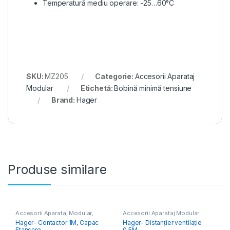
Temperatură mediu operare: -25…60°C
SKU:
MZ205
Categorie:
Accesorii Aparataj
Modular
Etichetă:
Bobină minimă tensiune
Brand:
Hager
Produse similare
Accesorii Aparataj Modular
,
Accesorii Aparataj Modular
Contactoare Modulare
Hager- Contactor 1M, Capac
Hager- Distanțier ventilație
Etansare
0.5M