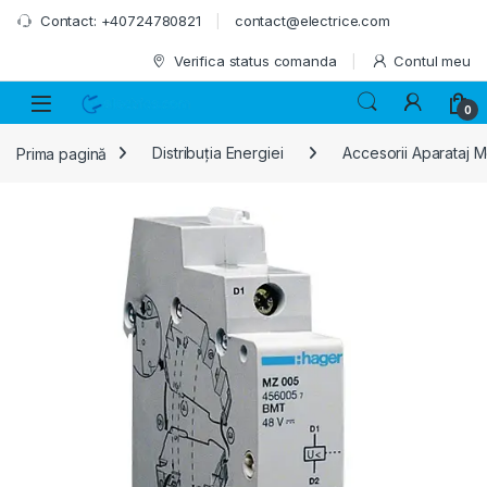
Skip to navigation
Skip to content
Contact: +40724780821
contact@electrice.com
Verifica status comanda
Contul meu
0
Prima pagină
Distribuția Energiei
Accesorii Aparataj 