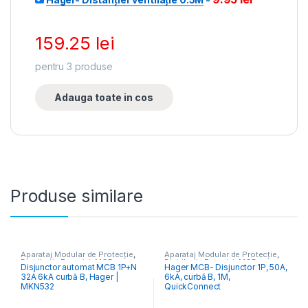
159.25
lei
pentru
3
produse
Adauga toate in cos
Produse similare
Aparataj Modular de Protecție
,
Aparataj Modular de Protecție
,
Distribuția Energiei
,
MCB
Distribuția Energiei
,
MCB
Disjunctor automat MCB 1P+N
Hager MCB- Disjunctor 1P, 50A,
Întrerupătoare Automate
Întrerupătoare Automate
32A 6kA curbă B, Hager |
6kA, curbă B, 1M,
MKN532
QuickConnect