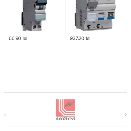
66.90
lei
937.20
lei
Brands Carousel