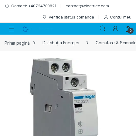
Skip to navigation
Skip to content
Contact: +40724780821
contact@electrice.com
Verifica status comanda
Contul meu
0
Prima pagină
Distribuția Energiei
Comutare & Semnali