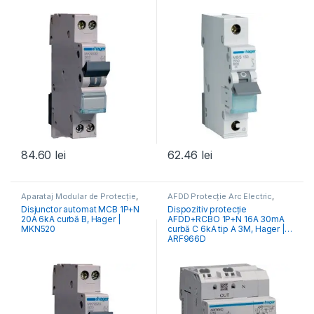
84.60
lei
62.46
lei
Aparataj Modular de Protecție
,
AFDD Protecție Arc Electric
,
Distribuția Energiei
,
MCB
Aparataj Modular de Protecție
,
Disjunctor automat MCB 1P+N
Dispozitiv protecție
Întrerupătoare Automate
Distribuția Energiei
20A 6kA curbă B, Hager |
AFDD+RCBO 1P+N 16A 30mA
MKN520
curbă C 6kA tip A 3M, Hager |
ARF966D