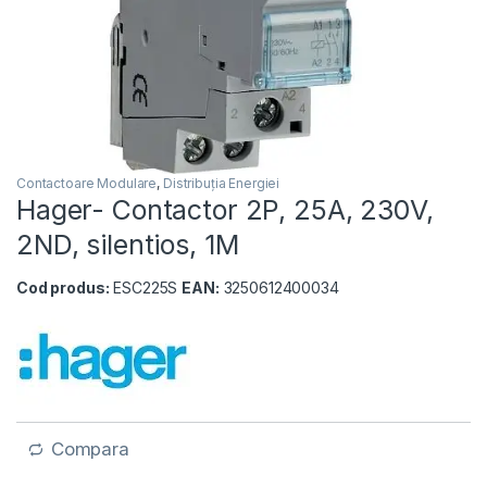
Contactoare Modulare
,
Distribuția Energiei
Hager- Contactor 2P, 25A, 230V,
2ND, silentios, 1M
Cod produs:
ESC225S
EAN:
3250612400034
Compara