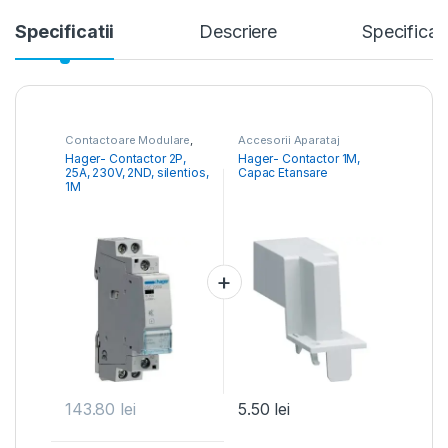
Specificatii
Descriere
Specificati
Contactoare Modulare
,
Accesorii Aparataj
Distribuția Energiei
Modular
,
Contactoare
Hager- Contactor 2P,
Hager- Contactor 1M,
Modulare
25A, 230V, 2ND, silentios,
Capac Etansare
1M
143.80
lei
5.50
lei