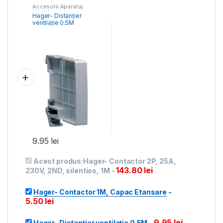
Accesorii Aparataj
Modular
Hager- Distanțier
ventilație 0.5M
9.95
lei
Acest produs:
Hager- Contactor 2P, 25A,
143.80
lei
230V, 2ND, silentios, 1M
-
Hager- Contactor 1M, Capac Etansare
-
5.50
lei
9.95
lei
Hager- Distanțier ventilație 0.5M
-