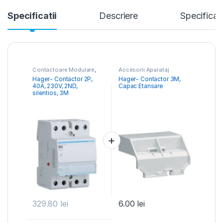
Specificatii
Descriere
Specificati
Contactoare Modulare
,
Accesorii Aparataj
Distribuția Energiei
Modular
,
Contactoare
Hager- Contactor 2P,
Hager- Contactor 3M,
Modulare
40A, 230V, 2ND,
Capac Etansare
silentios, 3M
329.80
lei
6.00
lei