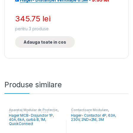
345.75
lei
pentru
3
produse
Adauga toate in cos
Produse similare
Aparataj Modular de Protecție
,
Contactoare Modulare
,
Distribuția Energiei
,
MCB
Distribuția Energiei
Hager MCB- Disjunctor 1P,
Hager- Contactor 4P, 63A,
Întrerupătoare Automate
40A, 6kA, curbă B, 1M,
230V, 2ND+2NI, 3M
QuickConnect