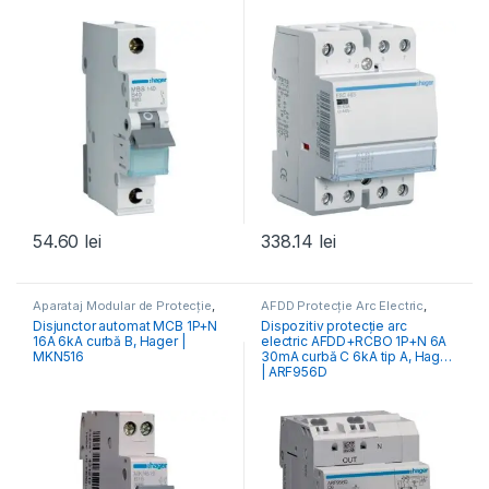
54.60
lei
338.14
lei
Aparataj Modular de Protecție
,
AFDD Protecție Arc Electric
,
Distribuția Energiei
,
MCB
Aparataj Modular de Protecție
,
Disjunctor automat MCB 1P+N
Dispozitiv protecție arc
Întrerupătoare Automate
Distribuția Energiei
16A 6kA curbă B, Hager |
electric AFDD+RCBO 1P+N 6A
MKN516
30mA curbă C 6kA tip A, Hager
| ARF956D