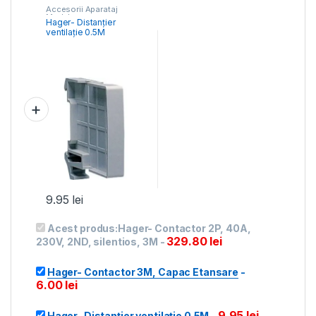
Accesorii Aparataj
Modular
Hager- Distanțier
ventilație 0.5M
9.95
lei
Acest produs:
Hager- Contactor 2P, 40A,
329.80
lei
230V, 2ND, silentios, 3M
-
Hager- Contactor 3M, Capac Etansare
-
6.00
lei
9.95
lei
Hager- Distanțier ventilație 0.5M
-