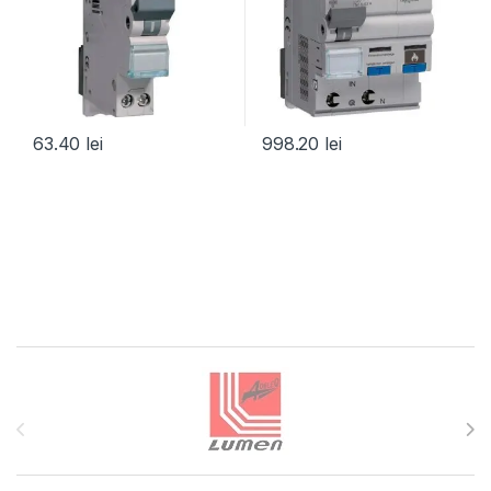
63.40
lei
998.20
lei
Brands Carousel