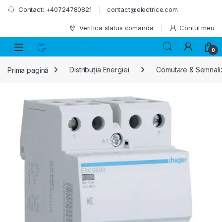
Skip to navigation
Skip to content
Contact: +40724780821
contact@electrice.com
Verifica status comanda
Contul meu
0
Prima pagină
Distribuția Energiei
Comutare & Semnali