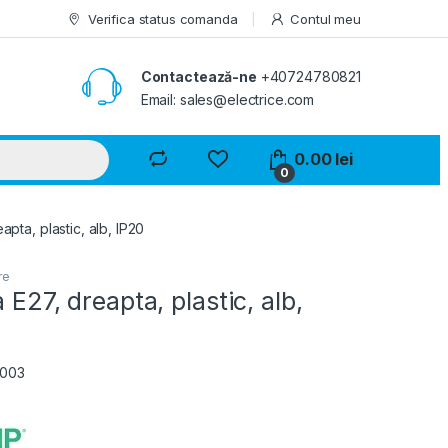
Verifica status comanda
Contul meu
Contactează-ne
+40724780821
Email: sales@electrice.com
0.00
lei
0
apta, plastic, alb, IP20
re
 E27, dreapta, plastic, alb,
2003