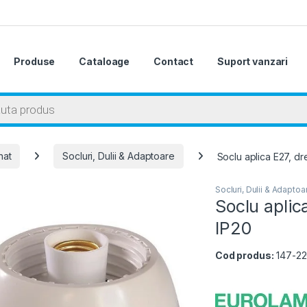
Produse
Cataloage
Contact
Suport vanzari
 search
nat
Socluri, Dulii & Adaptoare
Soclu aplica E27, dre
Socluri, Dulii & Adaptoa
Soclu aplica
IP20
Cod produs:
147-2