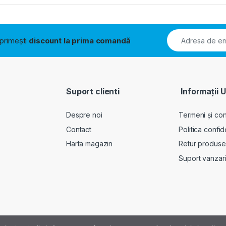
i primești
discount la prima comandă
Suport clienti
Informații U
Despre noi
Termeni și cond
Contact
Politica confid
Harta magazin
Retur produse
Suport vanzar