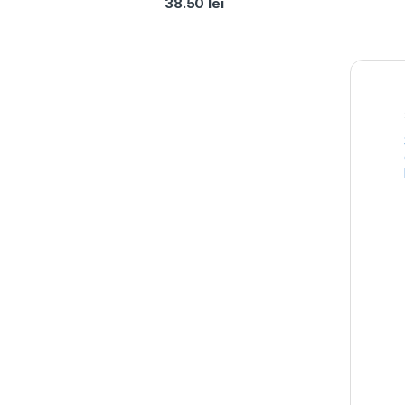
38.50
lei