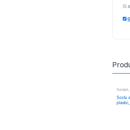
A
G
Produ
Socluri,
Soclu a
plastic