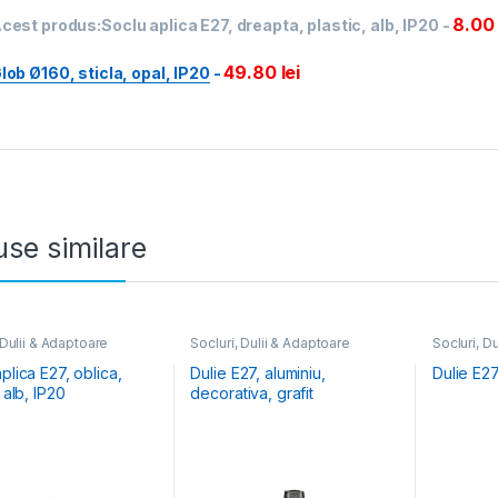
8.0
cest produs:
Soclu aplica E27, dreapta, plastic, alb, IP20
-
49.80
lei
lob Ø160, sticla, opal, IP20
-
se similare
 Dulii & Adaptoare
Socluri, Dulii & Adaptoare
Socluri, D
plica E27, oblica,
Dulie E27, aluminiu,
Dulie E27
, alb, IP20
decorativa, grafit