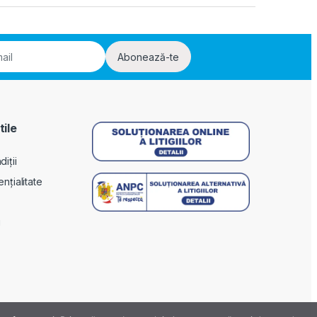
Abonează-te
tile
iții
ențialitate
i