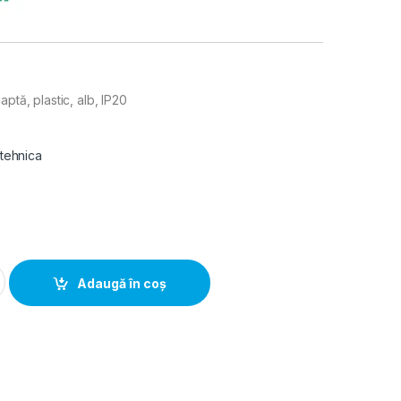
aptă, plastic, alb, IP20
 tehnica
reapta, plastic, alb, IP20 quantity
Adaugă în coș