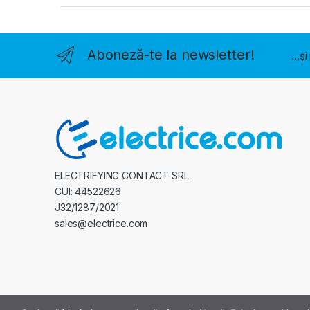
Aboneză-te la newsletter!
...ș
ELECTRIFYING CONTACT SRL
CUI: 44522626
J32/1287/2021
sales@electrice.com