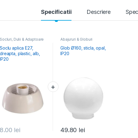
Specificatii
Descriere
Speci
Socluri, Dulii & Adaptoare
Abajururi & Globuri
Soclu aplica E27,
Glob Ø160, sticla, opal,
dreapta, plastic, alb,
IP20
IP20
8.00
lei
49.80
lei