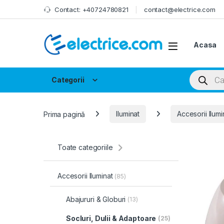
Skip to navigation
Skip to content
Contact: +40724780821
contact@electrice.com
Acasa
Products
Categorii
Prima pagină
Iluminat
Accesorii Ilumi
Toate categoriile
Accesorii Iluminat
(85)
Abajururi & Globuri
(13)
Socluri, Dulii & Adaptoare
(25)