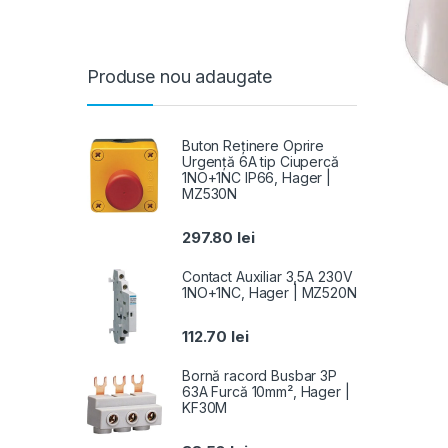
Produse nou adaugate
Buton Reținere Oprire
Urgență 6A tip Ciupercă
1NO+1NC IP66, Hager |
MZ530N
297.80
lei
Contact Auxiliar 3,5A 230V
1NO+1NC, Hager | MZ520N
112.70
lei
Bornă racord Busbar 3P
63A Furcă 10mm², Hager |
KF30M