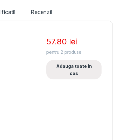
ficatii
Recenzii
57.80
lei
pentru
2
produse
Adauga toate in
cos