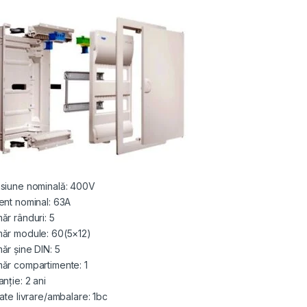
siune nominală: 400V
ent nominal: 63A
ăr rânduri: 5
ăr module: 60(5×12)
ăr șine DIN: 5
ăr compartimente: 1
nție: 2 ani
tate livrare/ambalare: 1bc