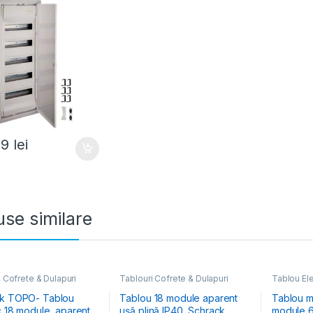
19
lei
se similare
 Cofrete & Dulapuri
Tablouri Cofrete & Dulapuri
Tablou Ele
e
,
Tablouri Electrice
Electrice
,
Tablouri Electrice
Cofrete & 
țiale Aparente
Rezidențiale Aparente
Tablouri E
k TOPO- Tablou
Tablou 18 module aparent
Tablou m
Industrial
c 18 module, aparent,
ușă plină IP40, Schrack
module 