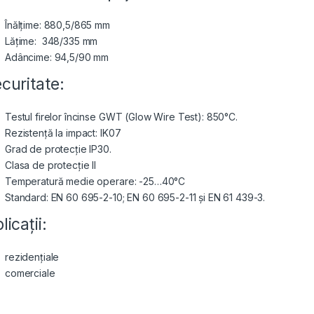
Înălțime: 880,5/865 mm
Lățime: 348/335 mm
Adâncime: 94,5/90 mm
curitate:
Testul firelor încinse GWT (Glow Wire Test): 850°C.
Rezistență la impact: IK07
Grad de protecție IP30.
Clasa de protecție II
Temperatură medie operare: -25…40°C
Standard: EN 60 695-2-10; EN 60 695-2-11 și EN 61 439-3.
licații:
rezidențiale
comerciale