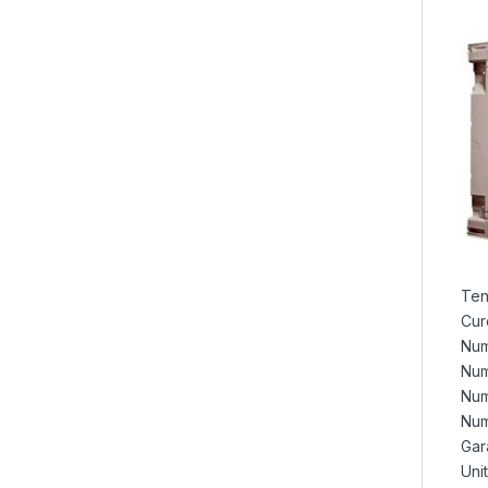
Ten
Cur
Num
Num
Num
Num
Gara
Uni