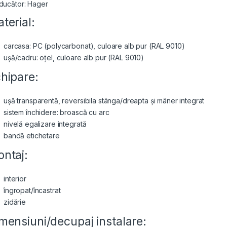
ducător: Hager
terial:
carcasa: PC (polycarbonat), culoare alb pur (RAL 9010)
ușă/cadru: oțel, culoare alb pur (RAL 9010)
hipare:
ușă transparentă, reversibila stânga/dreapta și mâner integrat
sistem închidere: broască cu arc
nivelă egalizare integrată
bandă etichetare
ntaj:
interior
îngropat/încastrat
zidărie
mensiuni/decupaj instalare: