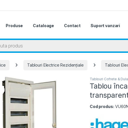
Produse
Cataloage
Contact
Suport vanzari
 search
rice
Tablouri Electrice Rezidențiale
Tablouri Ele
Tablouri Cofrete & Dula
Tablou înca
transparen
Cod produs:
VU60