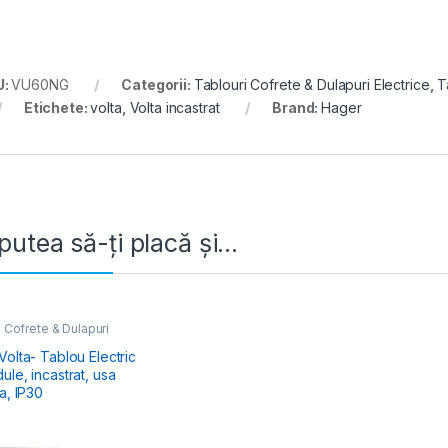
U:
VU60NG
Categorii:
Tablouri Cofrete & Dulapuri Electrice
,
T
Etichete:
volta
,
Volta incastrat
Brand:
Hager
putea să-ți placă și…
 Cofrete & Dulapuri
e
,
Tablouri Electrice
iale Încastrate
olta- Tablou Electric
le, incastrat, usa
a, IP30