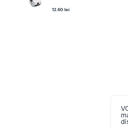
12.60
lei
VO
ma
di