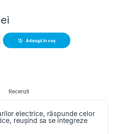
lei
0 module ușă transparentă IP30, Hager Volta | VU60NG quantity
Adaugă în coș
Recenzii
ilor electrice, răspunde celor
tice, reușind sa se integreze