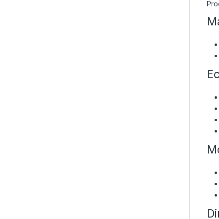
Pro
Ma
Ec
Mo
Di