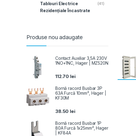
Tablouri Electrice
(41)
Rezidențiale Încastrate
Produse nou adaugate
Contact Auxiliar 3,5A 230V
1NO+1NC, Hager | MZ520N
112.70
lei
Bornă racord Busbar 3P
63A Furcă 10mm², Hager |
KF30M
38.50
lei
Bornă racord Busbar 1P
80A Furcă 1x25mm², Hager
| KF84A