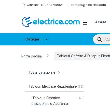
Skip to navigation
Skip to content
Contact: +40724780821
contact@electrice.com
Acasa
Products
Categorii
Prima pagină
Tablouri Cofrete & Dulapuri Elect
Toate categoriile
Tablouri Electrice Rezidențiale
(62)
Tablouri Electrice
(20)
Rezidențiale Aparente