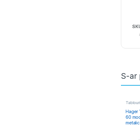
SK
S-ar 
Tablouri
Electric
Rezidenț
Hager V
60 modu
metalic