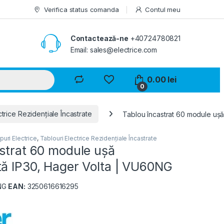
Verifica status comanda
Contul meu
Contactează-ne
+40724780821
Email: sales@electrice.com
0.00
lei
0
ctrice Rezidențiale Încastrate
Tablou încastrat 60 module uș
puri Electrice
,
Tablouri Electrice Rezidențiale Încastrate
strat 60 module ușă
tă IP30, Hager Volta | VU60NG
NG
EAN:
3250616616295