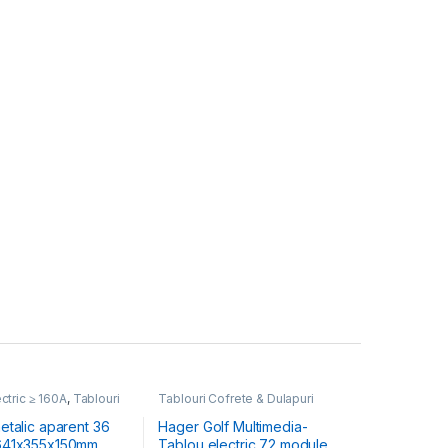
ctric ≥ 160A
,
Tablouri
Tablouri Cofrete & Dulapuri
Dulapuri Electrice
,
Electrice
,
Tablouri Electrice
lectrice Comercial &
Hibrid & Multimedia
etalic aparent 36
Hager Golf Multimedia-
641x355x150mm
Tablou electric 72 module,