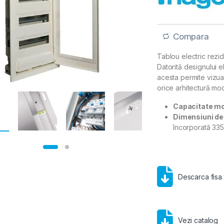
Compara
Tablou electric rezid
Datorită designului e
acesta permite vizual
orice arhitectură mo
Capacitate mo
Dimensiuni dec
încorporată 33
Descarca fisa
Vezi catalog