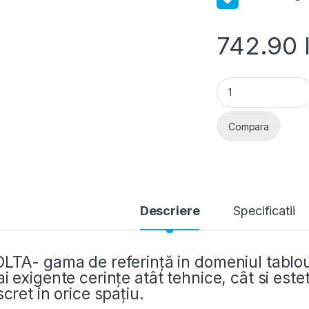
742.90
Tablou încastrat 6
Compara
Descriere
Specificatii
LTA- gama de referință in domeniul tablour
i exigente cerințe atât tehnice, cât si este
scret in orice spațiu.