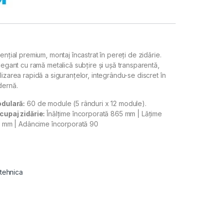
ențial premium, montaj încastrat în pereți de zidărie.
legant cu ramă metalică subțire și ușă transparentă,
izarea rapidă a siguranțelor, integrându-se discret în
dernă.
dulară:
60 de module (5 rânduri x 12 module).
upaj zidărie:
Înălțime încorporată 865 mm | Lățime
5 mm | Adâncime încorporată 90
 tehnica