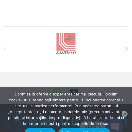
Brands Carousel
Dorim să îți oferim o experiență cât mai plăcută. Folosim
cookie-uri și tehnologii similare pentru: funcționarea corectă a
site-ului si analiza performanței. Prin apăsarea butonului
„Accept toate”, ești de acord ca datele tale (precum activitatea
pe site și informațiile despre dispozitiv) să fie utilizate de noi și
de partenerii noștri pentru scopurile de mai sus.
Suport