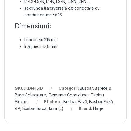
L1-L2-L3-N, L1-N, L2-N, L3-N, L1-N …
secțiunea transversală de conectare cu
conductor (mm²): 16
Dimensiuni:
Lungime= 215 mm
Înălțime= 17,8 mm
SKU:
KDN451D
Categorii:
Busbar, Barete &
Bare Colectoare
,
Elemente Conexiune- Tablou
Electric
Etichete:
Busbar Fază
,
Busbar Fază
4P
,
Busbar furcă
,
faza (L)
Brand:
Hager