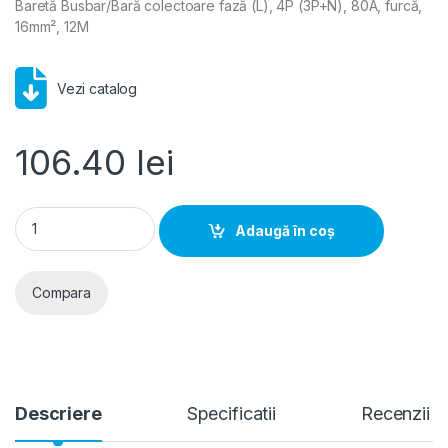
Baretă Busbar/Bară colectoare fază (L), 4P (3P+N), 80A, furcă,
16mm², 12M
Vezi catalog
106.40
lei
Hager- Bareta Busbar faza (L), 4P (3P+N), 80A, furca, 16mm²,
Adaugă în coș
Compara
Descriere
Specificatii
Recenzii