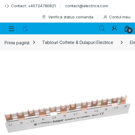
Skip to navigation
Skip to content
Contact: +40724780821
contact@electrice.com
Verifica status comanda
Contul meu
0
Prima pagină
Tablouri Cofrete & Dulapuri Electrice
El